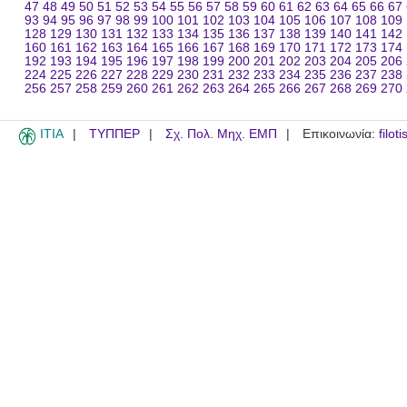
47
48
49
50
51
52
53
54
55
56
57
58
59
60
61
62
63
64
65
66
67
93
94
95
96
97
98
99
100
101
102
103
104
105
106
107
108
109
128
129
130
131
132
133
134
135
136
137
138
139
140
141
142
160
161
162
163
164
165
166
167
168
169
170
171
172
173
174
192
193
194
195
196
197
198
199
200
201
202
203
204
205
206
224
225
226
227
228
229
230
231
232
233
234
235
236
237
238
256
257
258
259
260
261
262
263
264
265
266
267
268
269
270
ITIA
ΤΥΠΠΕΡ
Σχ. Πολ. Μηχ. ΕΜΠ
Επικοινωνία:
filot