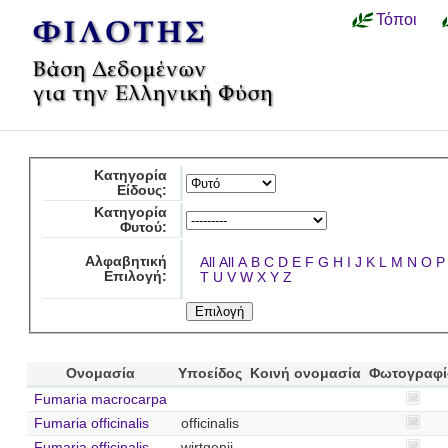
Τόποι
Κατηγορία
Είδους:
Κατηγορία
Φυτού:
Αλφαβητική
All
All
A
B
C
D
E
F
G
H
I
J
K
L
M
N
O
P
Επιλογή:
T
U
V
W
X
Y
Z
Ονομασία
Υποείδος
Κοινή ονομασία
Φωτογραφί
Fumaria macrocarpa
Fumaria officinalis
officinalis
Fumaria officinalis
wirtgenii