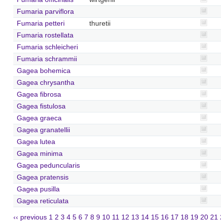
Fumaria parviflora
Fumaria petteri
thuretii
Fumaria rostellata
Fumaria schleicheri
Fumaria schrammii
Gagea bohemica
Gagea chrysantha
Gagea fibrosa
Gagea fistulosa
Gagea graeca
Gagea granatellii
Gagea lutea
Gagea minima
Gagea peduncularis
Gagea pratensis
Gagea pusilla
Gagea reticulata
‹‹ previous
1
2
3
4
5
6
7
8
9
10
11
12
13
14
15
16
17
18
19
20
21