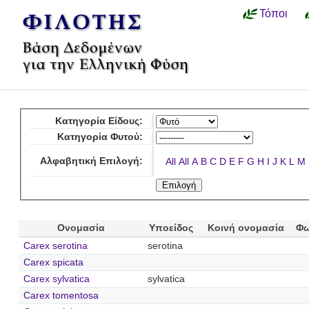
Τόποι
Κατηγορία Είδους:
Κατηγορία Φυτού:
Αλφαβητική Επιλογή:
All
All
A
B
C
D
E
F
G
H
I
J
K
L
M
Ονομασία
Υποείδος
Κοινή ονομασία
Φω
Carex serotina
serotina
Carex spicata
Carex sylvatica
sylvatica
Carex tomentosa