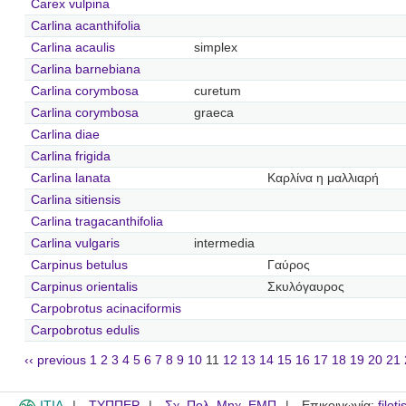
Carex vulpina
Carlina acanthifolia
Carlina acaulis
simplex
Carlina barnebiana
Carlina corymbosa
curetum
Carlina corymbosa
graeca
Carlina diae
Carlina frigida
Carlina lanata
Καρλίνα η μαλλιαρή
Carlina sitiensis
Carlina tragacanthifolia
Carlina vulgaris
intermedia
Carpinus betulus
Γαύρος
Carpinus orientalis
Σκυλόγαυρος
Carpobrotus acinaciformis
Carpobrotus edulis
‹‹ previous
1
2
3
4
5
6
7
8
9
10
11
12
13
14
15
16
17
18
19
20
21
ITIA
ΤΥΠΠΕΡ
Σχ. Πολ. Μηχ. ΕΜΠ
Επικοινωνία:
filot