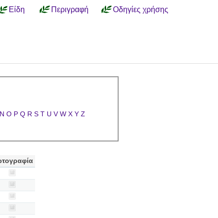
Είδη
Περιγραφή
Οδηγίες χρήσης
N
O
P
Q
R
S
T
U
V
W
X
Y
Z
τογραφία