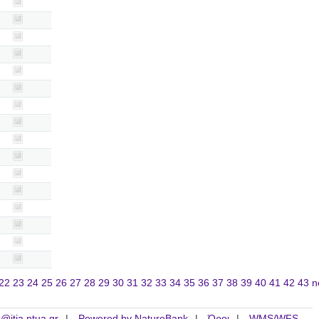
22
23
24
25
26
27
28
29
30
31
32
33
34
35
36
37
38
39
40
41
42
43
n
is@itia.ntua.gr
Powered by NatureBank
Όροι
WMS/WFS