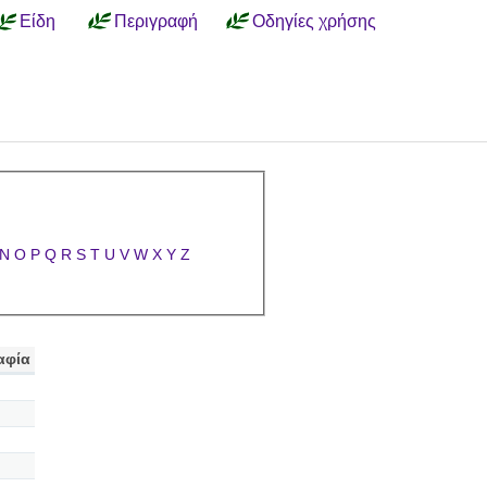
Είδη
Περιγραφή
Οδηγίες χρήσης
N
O
P
Q
R
S
T
U
V
W
X
Y
Z
αφία