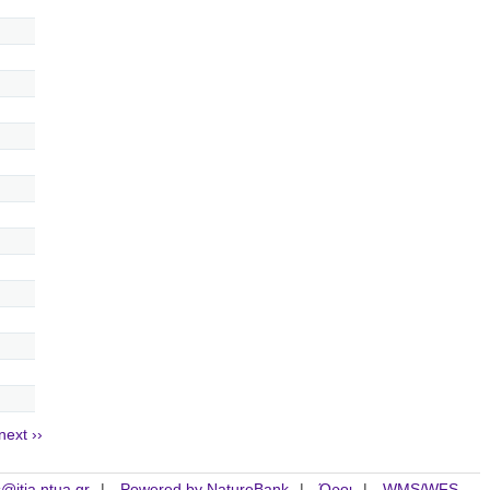
next ››
is@itia.ntua.gr
Powered by NatureBank
Όροι
WMS/WFS