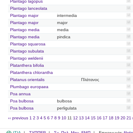
Plantago lagopus
Plantago lanceolata
Plantago major
intermedia
Plantago major
major
Plantago media
media
Plantago media
pindica
Plantago squarosa
Plantago subulata
Plantago weldenii
Platanthera bifolia
Platanthera chlorantha
Platanus orientalis
Πλάτανος
Plumbago europaea
Poa annua
Poa bulbosa
bulbosa
Poa bulbosa
perligulata
‹‹ previous
1
2
3
4
5
6
7
8
9
10
11
12
13
14
15
16
17
18
19
20
21
ITIA
ΤΥΠΠΕΡ
Σχ. Πολ. Μηχ. ΕΜΠ
Επικοινωνία:
filot