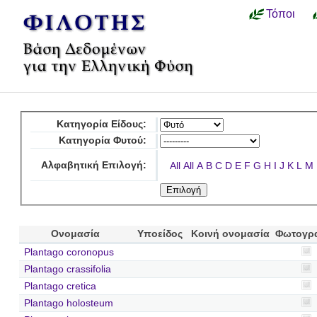
Τόποι
Κατηγορία Είδους:
Κατηγορία Φυτού:
Αλφαβητική Επιλογή:
All
All
A
B
C
D
E
F
G
H
I
J
K
L
M
Ονομασία
Υποείδος
Κοινή ονομασία
Φωτογρ
Plantago coronopus
Plantago crassifolia
Plantago cretica
Plantago holosteum