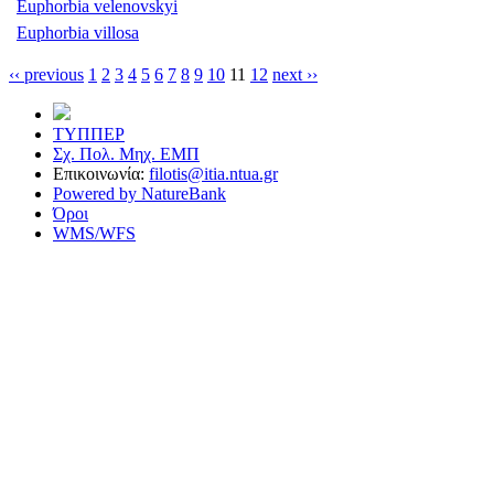
Euphorbia velenovskyi
Euphorbia villosa
‹‹ previous
1
2
3
4
5
6
7
8
9
10
11
12
next ››
ΤΥΠΠΕΡ
Σχ. Πολ. Μηχ. ΕΜΠ
Επικοινωνία:
filotis@itia.ntua.gr
Powered by NatureBank
Όροι
WMS/WFS