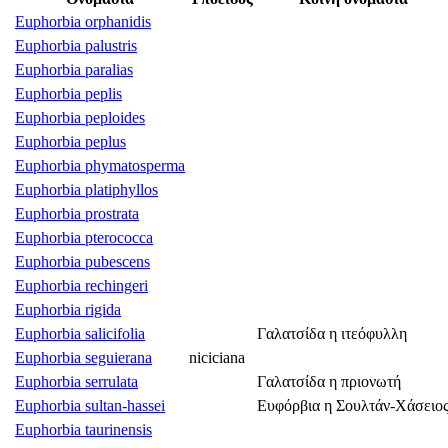
Euphorbia orphanidis
Euphorbia palustris
Euphorbia paralias
Euphorbia peplis
Euphorbia peploides
Euphorbia peplus
Euphorbia phymatosperma
Euphorbia platiphyllos
Euphorbia prostrata
Euphorbia pterococca
Euphorbia pubescens
Euphorbia rechingeri
Euphorbia rigida
Euphorbia salicifolia
Γαλατσίδα η ιτεόφυλλη
Euphorbia seguierana
niciciana
Euphorbia serrulata
Γαλατσίδα η πριονωτή
Euphorbia sultan-hassei
Ευφόρβια η Σουλτάν-Χάσειο
Euphorbia taurinensis