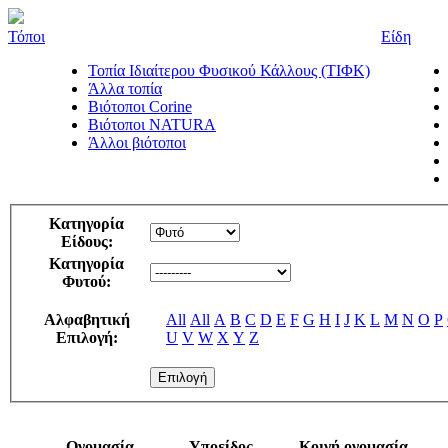
Τόποι
Είδη
Τοπία Ιδιαίτερου Φυσικού Κάλλους (ΤΙΦΚ)
Άλλα τοπία
Βιότοποι Corine
Βιότοποι NATURA
Άλλοι βιότοποι
Κατηγορία
Είδους:
Κατηγορία
Φυτού:
Αλφαβητική
All
All
A
B
C
D
E
F
G
H
I
J
K
L
M
N
O
P
Επιλογή:
U
V
W
X
Y
Z
Ονομασία
Υποείδος
Κοινή ονομασία