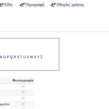
Είδη
Περιγραφή
Οδηγίες χρήσης
N
O
P
Q
R
S
T
U
V
W
X
Y
Z
Φωτογραφία
όφυλλο