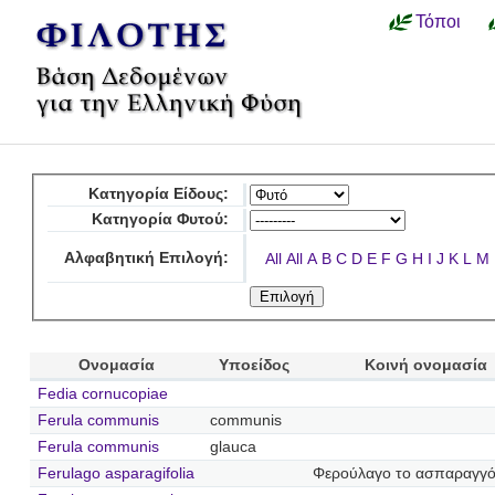
Τόποι
Κατηγορία Είδους:
Κατηγορία Φυτού:
Αλφαβητική Επιλογή:
All
All
A
B
C
D
E
F
G
H
I
J
K
L
M
Ονομασία
Υποείδος
Κοινή ονομασία
Fedia cornucopiae
Ferula communis
communis
Ferula communis
glauca
Ferulago asparagifolia
Φερούλαγο το ασπαραγγ