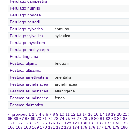
Ferulago campestris
Ferulago humilis
Ferulago nodosa
Ferulago sartorii
Ferulago sylvatica
confusa
Ferulago sylvatica
sylvatica
Ferulago thyrsiflora
Ferulago trachycarpa
Ferula tingitana
Festuca alpina
briquetii
Festuca altissima
Festuca amethystina
orientalis
Festuca arundinacea
arundinacea
Festuca arundinacea
atlantigena
Festuca arundinacea
fenas
Festuca dalmatica
‹‹ previous
1
2
3
4
5
6
7
8
9
10
11
12
13
14
15
16
17
18
19
20
21
65
66
67
68
69
70
71
72
73
74
75
76
77
78
79
80
81
82
83
84
85
121
122
123
124
125
126
127
128
129
130
131
132
133
134
135
166
167
168
169
170
171
172
173
174
175
176
177
178
179
180