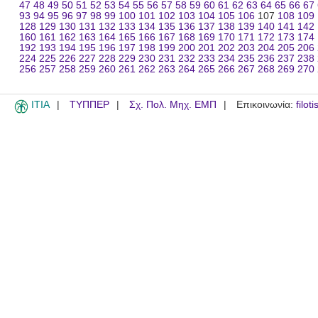
47
48
49
50
51
52
53
54
55
56
57
58
59
60
61
62
63
64
65
66
67
93
94
95
96
97
98
99
100
101
102
103
104
105
106
107
108
109
128
129
130
131
132
133
134
135
136
137
138
139
140
141
142
160
161
162
163
164
165
166
167
168
169
170
171
172
173
174
192
193
194
195
196
197
198
199
200
201
202
203
204
205
206
224
225
226
227
228
229
230
231
232
233
234
235
236
237
238
256
257
258
259
260
261
262
263
264
265
266
267
268
269
270
ITIA
ΤΥΠΠΕΡ
Σχ. Πολ. Μηχ. ΕΜΠ
Επικοινωνία:
filot