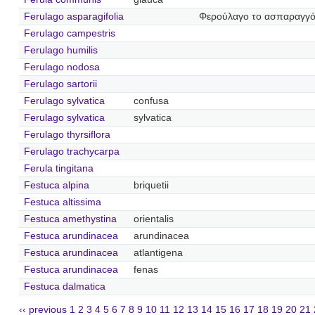
Ferulago asparagifolia
Φερούλαγο το ασπαραγγ
Ferulago campestris
Ferulago humilis
Ferulago nodosa
Ferulago sartorii
Ferulago sylvatica
confusa
Ferulago sylvatica
sylvatica
Ferulago thyrsiflora
Ferulago trachycarpa
Ferula tingitana
Festuca alpina
briquetii
Festuca altissima
Festuca amethystina
orientalis
Festuca arundinacea
arundinacea
Festuca arundinacea
atlantigena
Festuca arundinacea
fenas
Festuca dalmatica
‹‹ previous
1
2
3
4
5
6
7
8
9
10
11
12
13
14
15
16
17
18
19
20
21