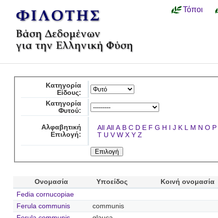
Τόποι
Κατηγορία
Είδους:
Κατηγορία
Φυτού:
Αλφαβητική
All
All
A
B
C
D
E
F
G
H
I
J
K
L
M
N
O
P
Επιλογή:
T
U
V
W
X
Y
Z
Ονομασία
Υποείδος
Κοινή ονομασία
Fedia cornucopiae
Ferula communis
communis
Ferula communis
glauca