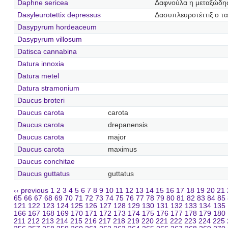
Daphne sericea
Δαφνούλα η μεταξώδη
Dasyleurotettix depressus
Δασυπλευροτέττιξ ο τα
Dasypyrum hordeaceum
Dasypyrum villosum
Datisca cannabina
Datura innoxia
Datura metel
Datura stramonium
Daucus broteri
Daucus carota
carota
Daucus carota
drepanensis
Daucus carota
major
Daucus carota
maximus
Daucus conchitae
Daucus guttatus
guttatus
‹‹ previous
1
2
3
4
5
6
7
8
9
10
11
12
13
14
15
16
17
18
19
20
21
65
66
67
68
69
70
71
72
73
74
75
76
77
78
79
80
81
82
83
84
85
121
122
123
124
125
126
127
128
129
130
131
132
133
134
135
166
167
168
169
170
171
172
173
174
175
176
177
178
179
180
211
212
213
214
215
216
217
218
219
220
221
222
223
224
225