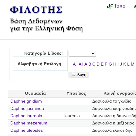
Τόποι
Κατηγορία Είδους:
Αλφαβητική Επιλογή:
All
All
A
B
C
D
E
F
G
H
I
J
K
L
M
Ονομασία
Υποείδος
Κοινή ονομασί
Daphne gnidium
Δαφνούλα το γκνίδιο
Daphne jasminea
Δαφνούλα ιασμινοειδή
Daphne laureola
laureola
Δαφνούλα η δαφνοειδ
Daphne mezereum
Δαφνούλα η μεζέρειος
Daphne oleoides
Δαφνούλα ελαιοειδής