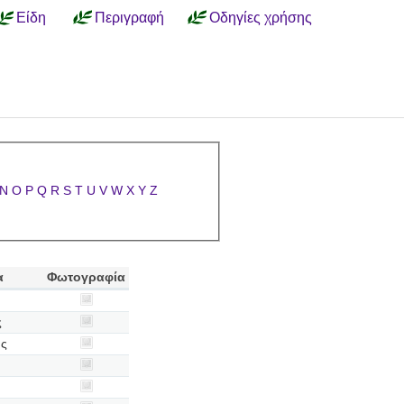
Είδη
Περιγραφή
Οδηγίες χρήσης
N
O
P
Q
R
S
T
U
V
W
X
Y
Z
α
Φωτογραφία
ς
ής