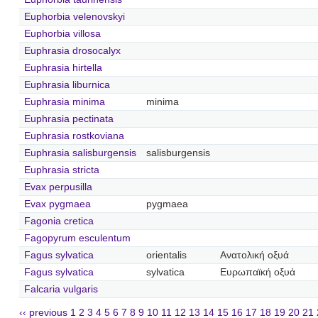
Euphorbia velenovskyi
Euphorbia villosa
Euphrasia drosocalyx
Euphrasia hirtella
Euphrasia liburnica
Euphrasia minima
minima
Euphrasia pectinata
Euphrasia rostkoviana
Euphrasia salisburgensis
salisburgensis
Euphrasia stricta
Evax perpusilla
Evax pygmaea
pygmaea
Fagonia cretica
Fagopyrum esculentum
Fagus sylvatica
orientalis
Ανατολική οξυά
Fagus sylvatica
sylvatica
Ευρωπαϊκή οξυά
Falcaria vulgaris
‹‹ previous
1
2
3
4
5
6
7
8
9
10
11
12
13
14
15
16
17
18
19
20
21