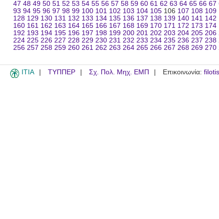
47
48
49
50
51
52
53
54
55
56
57
58
59
60
61
62
63
64
65
66
67
93
94
95
96
97
98
99
100
101
102
103
104
105
106
107
108
109
128
129
130
131
132
133
134
135
136
137
138
139
140
141
142
160
161
162
163
164
165
166
167
168
169
170
171
172
173
174
192
193
194
195
196
197
198
199
200
201
202
203
204
205
206
224
225
226
227
228
229
230
231
232
233
234
235
236
237
238
256
257
258
259
260
261
262
263
264
265
266
267
268
269
270
ITIA
ΤΥΠΠΕΡ
Σχ. Πολ. Μηχ. ΕΜΠ
Επικοινωνία:
filot