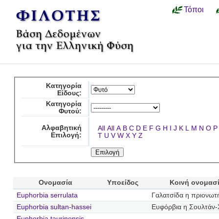
Τόποι
Κατηγορία
Είδους:
Κατηγορία
Φυτού:
Αλφαβητική
All
All
A
B
C
D
E
F
G
H
I
J
K
L
M
N
O
P
Επιλογή:
T
U
V
W
X
Y
Z
Ονομασία
Υποείδος
Κοινή ονομασ
Euphorbia serrulata
Γαλατσίδα η πριονωτ
Euphorbia sultan-hassei
Ευφόρβια η Σουλτάν-
Euphorbia taurinensis