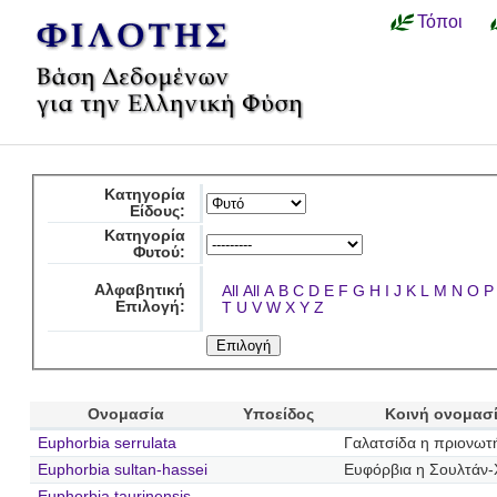
Τόποι
Κατηγορία
Είδους:
Κατηγορία
Φυτού:
Αλφαβητική
All
All
A
B
C
D
E
F
G
H
I
J
K
L
M
N
O
P
Επιλογή:
T
U
V
W
X
Y
Z
Ονομασία
Υποείδος
Κοινή ονομασ
Euphorbia serrulata
Γαλατσίδα η πριονωτ
Euphorbia sultan-hassei
Ευφόρβια η Σουλτάν-
Euphorbia taurinensis