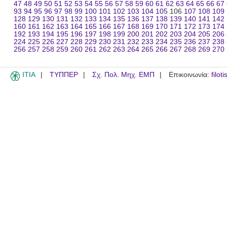
47
48
49
50
51
52
53
54
55
56
57
58
59
60
61
62
63
64
65
66
67
93
94
95
96
97
98
99
100
101
102
103
104
105
106
107
108
109
128
129
130
131
132
133
134
135
136
137
138
139
140
141
142
160
161
162
163
164
165
166
167
168
169
170
171
172
173
174
192
193
194
195
196
197
198
199
200
201
202
203
204
205
206
224
225
226
227
228
229
230
231
232
233
234
235
236
237
238
256
257
258
259
260
261
262
263
264
265
266
267
268
269
270
ITIA
ΤΥΠΠΕΡ
Σχ. Πολ. Μηχ. ΕΜΠ
Επικοινωνία:
filot