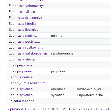
Euphorbia velenovskyi
Euphorbia villosa
Euphrasia drosocalyx
Euphrasia hirtella
Euphrasia liburnica
Euphrasia minima
minima
Euphrasia pectinata
Euphrasia rostkoviana
Euphrasia salisburgensis
salisburgensis
Euphrasia stricta
Evax perpusilla
Evax pygmaea
pygmaea
Fagonia cretica
Fagopyrum esculentum
Fagus sylvatica
orientalis
Ανατολική οξυά
Fagus sylvatica
sylvatica
Ευρωπαϊκή οξυά
Falcaria vulgaris
‹‹ previous
1
2
3
4
5
6
7
8
9
10
11
12
13
14
15
16
17
18
19
20
21