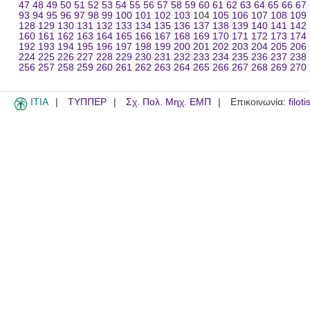
47
48
49
50
51
52
53
54
55
56
57
58
59
60
61
62
63
64
65
66
67
93
94
95
96
97
98
99
100
101
102
103
104
105
106
107
108
109
128
129
130
131
132
133
134
135
136
137
138
139
140
141
142
160
161
162
163
164
165
166
167
168
169
170
171
172
173
174
192
193
194
195
196
197
198
199
200
201
202
203
204
205
206
224
225
226
227
228
229
230
231
232
233
234
235
236
237
238
256
257
258
259
260
261
262
263
264
265
266
267
268
269
270
ITIA
ΤΥΠΠΕΡ
Σχ. Πολ. Μηχ. ΕΜΠ
Επικοινωνία:
filot