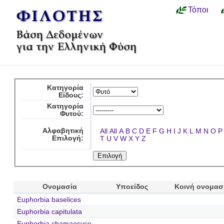
Τόποι
Κατηγορία
Είδους:
Κατηγορία
Φυτού:
Αλφαβητική
All
All
A
B
C
D
E
F
G
H
I
J
K
L
M
N
O
P
Επιλογή:
T
U
V
W
X
Y
Z
Ονομασία
Υποείδος
Κοινή ονομασ
Euphorbia baselices
Euphorbia capitulata
Euphorbia chamaesyce