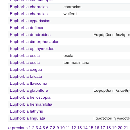
Euphorbia characias
characias
Euphorbia characias
wulfenii
Euphorbia cyparissias
Euphorbia deflexa
Euphorbia dendroides
Ευφόρβια η δενδροε
Euphorbia dimorphocaulon
Euphorbia epithymoides
Euphorbia esula
esula
Euphorbia esula
tommasiniana
Euphorbia exigua
Euphorbia falcata
Euphorbia flavicoma
Euphorbia glabriflora
Ευφόρβια η λειανθή
Euphorbia helioscopia
Euphorbia herniariifolia
Euphorbia lathyris
Euphorbia lingulata
Γαλατσίδα η γλωσσ
‹‹ previous
1
2
3
4
5
6
7
8
9
10
11
12
13
14
15
16
17
18
19
20
21