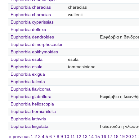
Euphorbia characias
characias
Euphorbia characias
wulfenii
Euphorbia cyparissias
Euphorbia deflexa
Euphorbia dendroides
Ευφόρβια η δενδροε
Euphorbia dimorphocaulon
Euphorbia epithymoides
Euphorbia esula
esula
Euphorbia esula
tommasiniana
Euphorbia exigua
Euphorbia falcata
Euphorbia flavicoma
Euphorbia glabriflora
Ευφόρβια η λειανθή
Euphorbia helioscopia
Euphorbia herniariifolia
Euphorbia lathyris
Euphorbia lingulata
Γαλατσίδα η γλωσσ
‹‹ previous
1
2
3
4
5
6
7
8
9
10
11
12
13
14
15
16
17
18
19
20
21