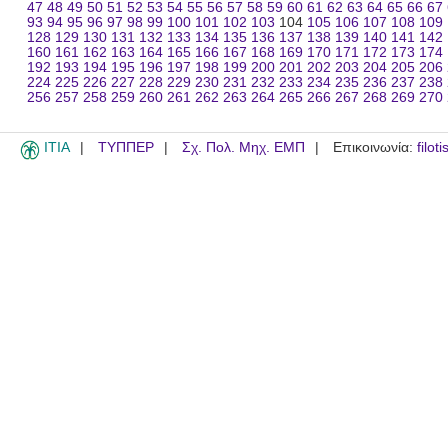
47
48
49
50
51
52
53
54
55
56
57
58
59
60
61
62
63
64
65
66
67
93
94
95
96
97
98
99
100
101
102
103
104
105
106
107
108
109
128
129
130
131
132
133
134
135
136
137
138
139
140
141
142
160
161
162
163
164
165
166
167
168
169
170
171
172
173
174
192
193
194
195
196
197
198
199
200
201
202
203
204
205
206
224
225
226
227
228
229
230
231
232
233
234
235
236
237
238
256
257
258
259
260
261
262
263
264
265
266
267
268
269
270
ITIA
ΤΥΠΠΕΡ
Σχ. Πολ. Μηχ. ΕΜΠ
Επικοινωνία:
filot