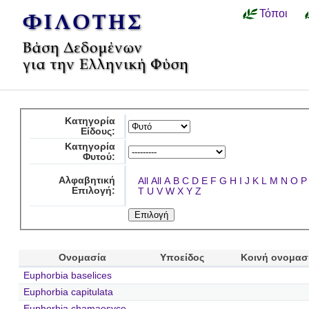
Τόποι
Κατηγορία
Είδους:
Κατηγορία
Φυτού:
Αλφαβητική
All
All
A
B
C
D
E
F
G
H
I
J
K
L
M
N
O
P
Επιλογή:
T
U
V
W
X
Y
Z
Ονομασία
Υποείδος
Κοινή ονομασ
Euphorbia baselices
Euphorbia capitulata
Euphorbia chamaesyce