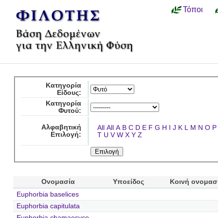
Τόποι
Κατηγορία
Είδους:
Κατηγορία
Φυτού:
Αλφαβητική
All
All
A
B
C
D
E
F
G
H
I
J
K
L
M
N
O
P
Επιλογή:
T
U
V
W
X
Y
Z
Ονομασία
Υποείδος
Κοινή ονομασ
Euphorbia baselices
Euphorbia capitulata
Euphorbia chamaesyce