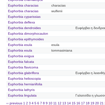
Euphorbia characias
characias
Euphorbia characias
wulfenii
Euphorbia cyparissias
Euphorbia deflexa
Euphorbia dendroides
Ευφόρβια η δενδροε
Euphorbia dimorphocaulon
Euphorbia epithymoides
Euphorbia esula
esula
Euphorbia esula
tommasiniana
Euphorbia exigua
Euphorbia falcata
Euphorbia flavicoma
Euphorbia glabriflora
Ευφόρβια η λειανθή
Euphorbia helioscopia
Euphorbia herniariifolia
Euphorbia lathyris
Euphorbia lingulata
Γαλατσίδα η γλωσσ
‹‹ previous
1
2
3
4
5
6
7
8
9
10
11
12
13
14
15
16
17
18
19
20
21