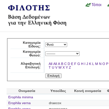
Τόποι
Κατηγορία
Είδους:
Κατηγορία
Φυτού:
Αλφαβητική
All
All
A
B
C
D
E
F
G
H
I
J
K
L
M
N
O
P
Επιλογή:
T
U
V
W
X
Y
Z
Ονομασία
Υποείδος
Κοινή ονομασία
Erophila minima
Erophila verna
draecox
Erophila verna
macrocarpa