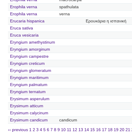
Erophila verna
spathulata
Erophila verna
verna
Erucaria hispanica
Ερουκάρια η ισπανική
Eruca sativa
Eruca vesicaria
Eryngium amethystinum
Eryngium amorginum
Eryngium campestre
Eryngium creticum
Eryngium glomeratum
Eryngium maritimum
Eryngium palmatum
Eryngium ternatum
Erysimum asperulum
Erysimum atticum
Erysimum calycinum
Erysimum candicum
candicum
‹‹ previous
1
2
3
4
5
6
7
8
9
10
11
12
13
14
15
16
17
18
19
20
21