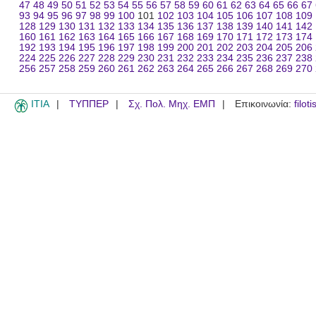
47
48
49
50
51
52
53
54
55
56
57
58
59
60
61
62
63
64
65
66
67
93
94
95
96
97
98
99
100
101
102
103
104
105
106
107
108
109
128
129
130
131
132
133
134
135
136
137
138
139
140
141
142
160
161
162
163
164
165
166
167
168
169
170
171
172
173
174
192
193
194
195
196
197
198
199
200
201
202
203
204
205
206
224
225
226
227
228
229
230
231
232
233
234
235
236
237
238
256
257
258
259
260
261
262
263
264
265
266
267
268
269
270
ITIA
ΤΥΠΠΕΡ
Σχ. Πολ. Μηχ. ΕΜΠ
Επικοινωνία:
filot