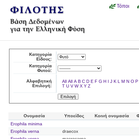
Τόποι
Κατηγορία
Είδους:
Κατηγορία
Φυτού:
Αλφαβητική
All
All
A
B
C
D
E
F
G
H
I
J
K
L
M
N
O
P
Επιλογή:
T
U
V
W
X
Y
Z
Ονομασία
Υποείδος
Κοινή ονομασία
Erophila minima
Erophila verna
draecox
Erophila verna
macrocarpa