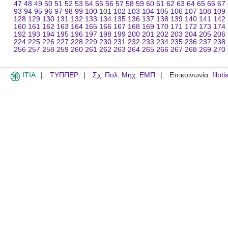
47
48
49
50
51
52
53
54
55
56
57
58
59
60
61
62
63
64
65
66
67
93
94
95
96
97
98
99
100
101
102
103
104
105
106
107
108
109
128
129
130
131
132
133
134
135
136
137
138
139
140
141
142
160
161
162
163
164
165
166
167
168
169
170
171
172
173
174
192
193
194
195
196
197
198
199
200
201
202
203
204
205
206
224
225
226
227
228
229
230
231
232
233
234
235
236
237
238
256
257
258
259
260
261
262
263
264
265
266
267
268
269
270
ITIA
ΤΥΠΠΕΡ
Σχ. Πολ. Μηχ. ΕΜΠ
Επικοινωνία:
filot