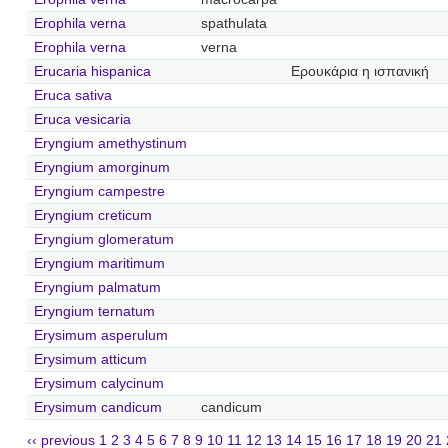
Erophila verna
spathulata
Erophila verna
verna
Erucaria hispanica
Ερουκάρια η ισπανική
Eruca sativa
Eruca vesicaria
Eryngium amethystinum
Eryngium amorginum
Eryngium campestre
Eryngium creticum
Eryngium glomeratum
Eryngium maritimum
Eryngium palmatum
Eryngium ternatum
Erysimum asperulum
Erysimum atticum
Erysimum calycinum
Erysimum candicum
candicum
‹‹ previous
1
2
3
4
5
6
7
8
9
10
11
12
13
14
15
16
17
18
19
20
21