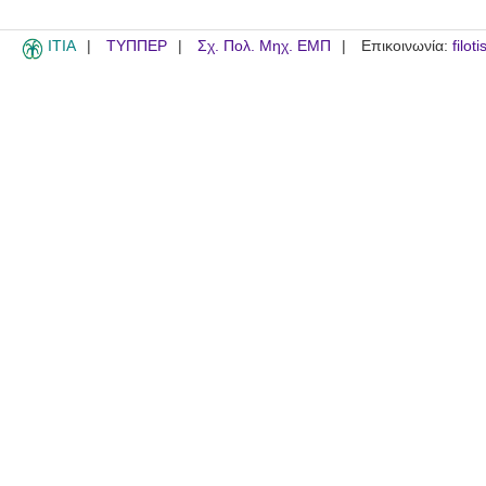
ITIA
ΤΥΠΠΕΡ
Σχ. Πολ. Μηχ. ΕΜΠ
Επικοινωνία:
filot