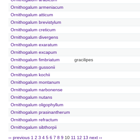
Ornithogalum armeniacum
Ornithogalum atticum
Ornithogalum brevistylum
Ornithogalum creticum
Ornithogalum divergens
Ornithogalum exaratum
Ornithogalum excapum
Ornithogalum fimbriatum
gracilipes
Ornithogalum gussonii
Ornithogalum kochii
Ornithogalum montanum
Ornithogalum narbonense
Ornithogalum nutans
Ornithogalum oligophyllum
Ornithogalum prasinantherum
Ornithogalum refractum
Ornithogalum sibthorpii
‹‹ previous
1
2
3
4
5
6
7
8
9
10
11
12
13
next ››