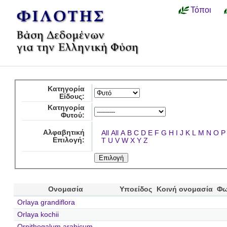
Τόποι
Κατηγορία
Είδους:
Κατηγορία
Φυτού:
Αλφαβητική
All
All
A
B
C
D
E
F
G
H
I
J
K
L
M
N
O
P
Επιλογή:
T
U
V
W
X
Y
Z
Ονομασία
Υποείδος
Κοινή ονομασία
Φω
Orlaya grandiflora
Orlaya kochii
Ornithogalum arabicum