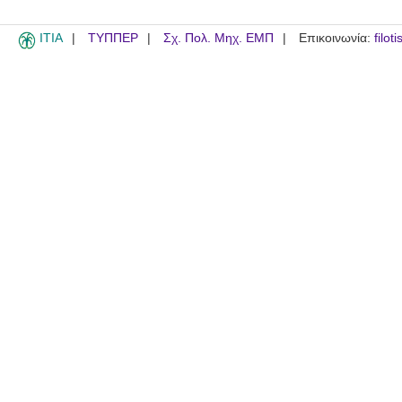
ITIA
ΤΥΠΠΕΡ
Σχ. Πολ. Μηχ. ΕΜΠ
Επικοινωνία:
filot