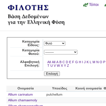
Τόποι
Κατηγορία
Είδους:
Κατηγορία
Φυτού:
Αλφαβητική
All
All
A
B
C
D
E
F
G
H
I
J
K
L
M
N
O
P
Επιλογή:
T
U
V
W
X
Y
Z
Ονομασία
Υποείδος
Κοινή ονομασία
Φ
Allium carinatum
pulchellum
Allium chamaemoly
Allium chamaespathum