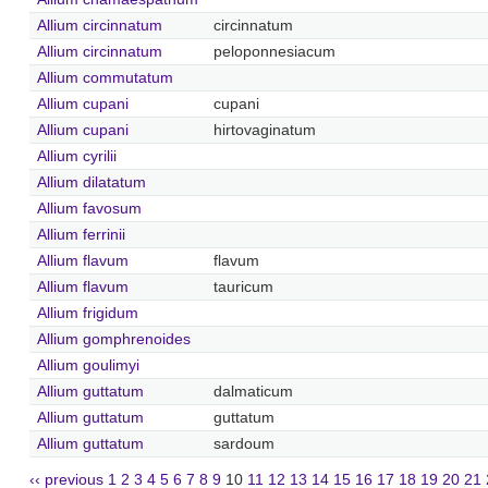
Allium circinnatum
circinnatum
Allium circinnatum
peloponnesiacum
Allium commutatum
Allium cupani
cupani
Allium cupani
hirtovaginatum
Allium cyrilii
Allium dilatatum
Allium favosum
Allium ferrinii
Allium flavum
flavum
Allium flavum
tauricum
Allium frigidum
Allium gomphrenoides
Allium goulimyi
Allium guttatum
dalmaticum
Allium guttatum
guttatum
Allium guttatum
sardoum
‹‹ previous
1
2
3
4
5
6
7
8
9
10
11
12
13
14
15
16
17
18
19
20
21