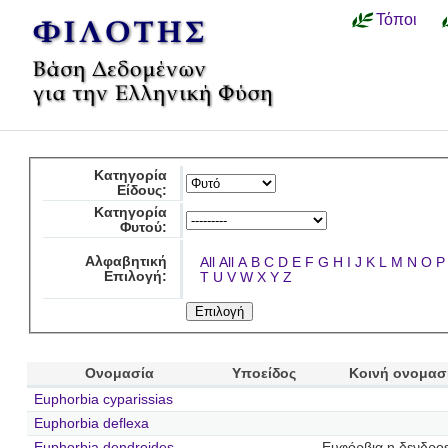
Τόποι
Κατηγορία
Είδους:
Κατηγορία
Φυτού:
Αλφαβητική
All
All
A
B
C
D
E
F
G
H
I
J
K
L
M
N
O
P
Επιλογή:
T
U
V
W
X
Y
Z
Ονομασία
Υποείδος
Κοινή ονομασ
Euphorbia cyparissias
Euphorbia deflexa
Euphorbia dendroides
Ευφόρβια η δενδροε