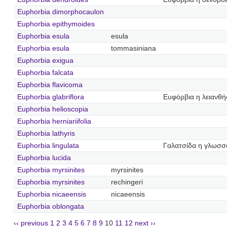
Euphorbia dimorphocaulon
Euphorbia epithymoides
Euphorbia esula
esula
Euphorbia esula
tommasiniana
Euphorbia exigua
Euphorbia falcata
Euphorbia flavicoma
Euphorbia glabriflora
Ευφόρβια η λειανθή
Euphorbia helioscopia
Euphorbia herniariifolia
Euphorbia lathyris
Euphorbia lingulata
Γαλατσίδα η γλωσσ
Euphorbia lucida
Euphorbia myrsinites
myrsinites
Euphorbia myrsinites
rechingeri
Euphorbia nicaeensis
nicaeensis
Euphorbia oblongata
‹‹ previous
1
2
3
4
5
6
7
8
9
10
11
12
next ››