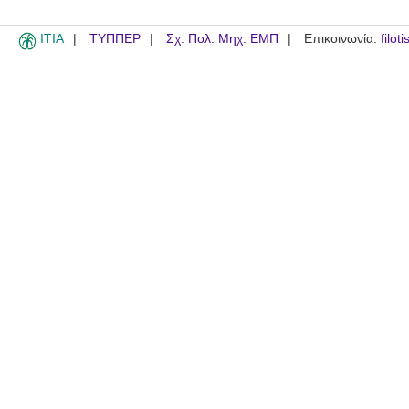
ITIA
ΤΥΠΠΕΡ
Σχ. Πολ. Μηχ. ΕΜΠ
Επικοινωνία:
filot