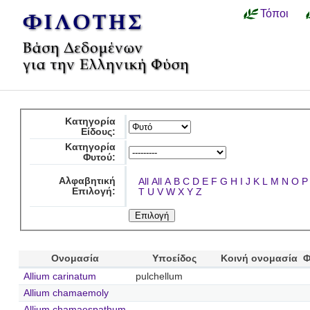
Τόποι
Κατηγορία
Είδους:
Κατηγορία
Φυτού:
Αλφαβητική
All
All
A
B
C
D
E
F
G
H
I
J
K
L
M
N
O
P
Επιλογή:
T
U
V
W
X
Y
Z
Ονομασία
Υποείδος
Κοινή ονομασία
Φ
Allium carinatum
pulchellum
Allium chamaemoly
Allium chamaespathum