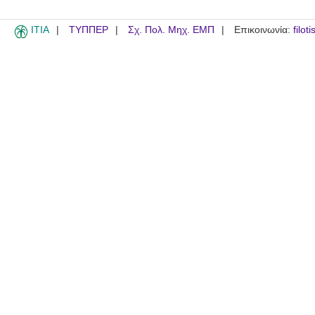
ITIA
ΤΥΠΠΕΡ
Σχ. Πολ. Μηχ. ΕΜΠ
Επικοινωνία:
filot