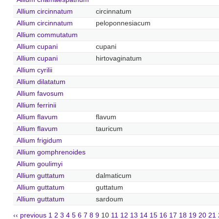
Allium circinnatum
circinnatum
Allium circinnatum
peloponnesiacum
Allium commutatum
Allium cupani
cupani
Allium cupani
hirtovaginatum
Allium cyrilii
Allium dilatatum
Allium favosum
Allium ferrinii
Allium flavum
flavum
Allium flavum
tauricum
Allium frigidum
Allium gomphrenoides
Allium goulimyi
Allium guttatum
dalmaticum
Allium guttatum
guttatum
Allium guttatum
sardoum
‹‹ previous
1
2
3
4
5
6
7
8
9
10
11
12
13
14
15
16
17
18
19
20
21