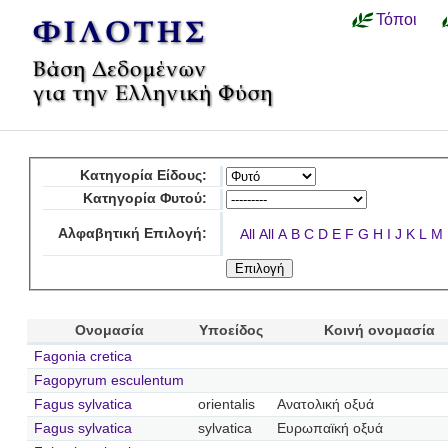
Τόποι
Κατηγορία Είδους:
Κατηγορία Φυτού:
Αλφαβητική Επιλογή:
All
All
A
B
C
D
E
F
G
H
I
J
K
L
M
Ονομασία
Υποείδος
Κοινή ονομασία
Fagonia cretica
Fagopyrum esculentum
Fagus sylvatica
orientalis
Ανατολική οξυά
Fagus sylvatica
sylvatica
Ευρωπαϊκή οξυά