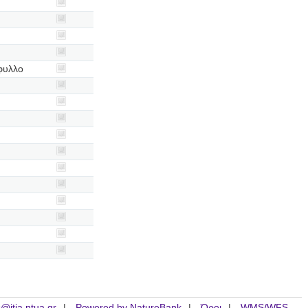
φυλλο
is@itia.ntua.gr
Powered by NatureBank
Όροι
WMS/WFS