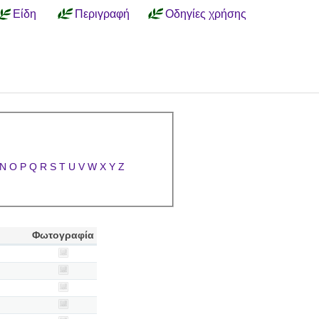
Είδη
Περιγραφή
Οδηγίες χρήσης
N
O
P
Q
R
S
T
U
V
W
X
Y
Z
Φωτογραφία