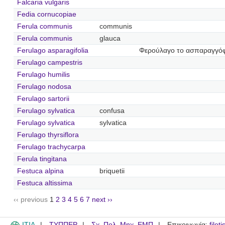
Falcaria vulgaris
Fedia cornucopiae
Ferula communis
communis
Ferula communis
glauca
Ferulago asparagifolia
Φερούλαγο το ασπαραγγό
Ferulago campestris
Ferulago humilis
Ferulago nodosa
Ferulago sartorii
Ferulago sylvatica
confusa
Ferulago sylvatica
sylvatica
Ferulago thyrsiflora
Ferulago trachycarpa
Ferula tingitana
Festuca alpina
briquetii
Festuca altissima
‹‹ previous
1
2
3
4
5
6
7
next ››
ITIA
ΤΥΠΠΕΡ
Σχ. Πολ. Μηχ. ΕΜΠ
Επικοινωνία:
filot