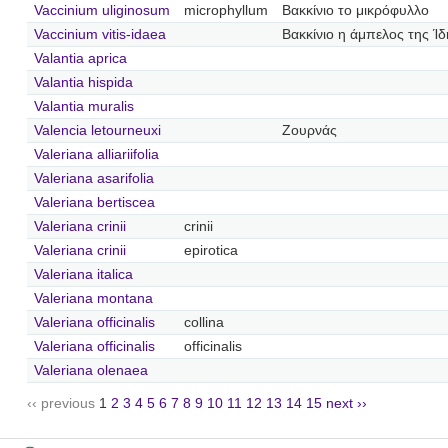
Vaccinium uliginosum
microphyllum
Βακκίνιο το μικρόφυλλο
Vaccinium vitis-idaea
Βακκίνιο η άμπελος της Ίδ
Valantia aprica
Valantia hispida
Valantia muralis
Valencia letourneuxi
Ζουρνάς
Valeriana alliariifolia
Valeriana asarifolia
Valeriana bertiscea
Valeriana crinii
crinii
Valeriana crinii
epirotica
Valeriana italica
Valeriana montana
Valeriana officinalis
collina
Valeriana officinalis
officinalis
Valeriana olenaea
‹‹ previous
1
2
3
4
5
6
7
8
9
10
11
12
13
14
15
next ››