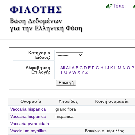
Τόποι
Κατηγορία
Είδους:
Αλφαβητική
All
All
A
B
C
D
E
F
G
H
I
J
K
L
M
N
O
P
Επιλογή:
T
U
V
W
X
Y
Z
Ονομασία
Υποείδος
Κοινή ονομασία
Vaccaria hispanica
grandiflora
Vaccaria hispanica
hispanica
Vaccaria pyramidata
Vaccinium myrtillus
Βακκίνιο ο μύρτιλλος