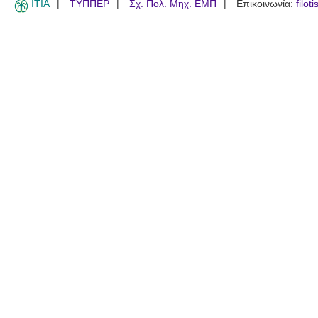
ITIA
ΤΥΠΠΕΡ
Σχ. Πολ. Μηχ. ΕΜΠ
Επικοινωνία:
filot