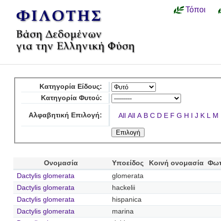
Τόποι
Κατηγορία Είδους:
Κατηγορία Φυτού:
Αλφαβητική Επιλογή:
All
All
A
B
C
D
E
F
G
H
I
J
K
L
M
Ονομασία
Υποείδος
Κοινή ονομασία
Φωτ
Dactylis glomerata
glomerata
Dactylis glomerata
hackelii
Dactylis glomerata
hispanica
Dactylis glomerata
marina