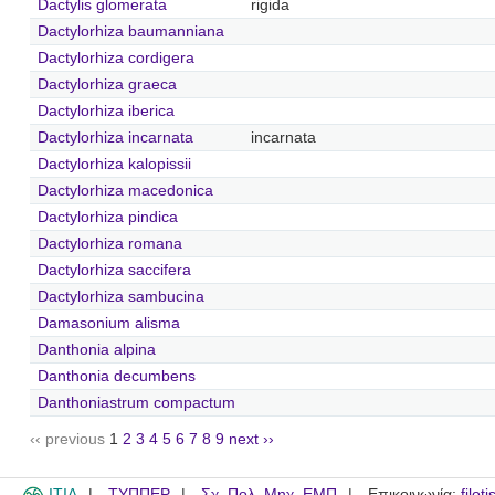
Dactylis glomerata
rigida
Dactylorhiza baumanniana
Dactylorhiza cordigera
Dactylorhiza graeca
Dactylorhiza iberica
Dactylorhiza incarnata
incarnata
Dactylorhiza kalopissii
Dactylorhiza macedonica
Dactylorhiza pindica
Dactylorhiza romana
Dactylorhiza saccifera
Dactylorhiza sambucina
Damasonium alisma
Danthonia alpina
Danthonia decumbens
Danthoniastrum compactum
‹‹ previous
1
2
3
4
5
6
7
8
9
next ››
ITIA
ΤΥΠΠΕΡ
Σχ. Πολ. Μηχ. ΕΜΠ
Επικοινωνία:
filot