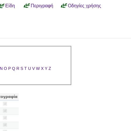
Είδη
Περιγραφή
Οδηγίες χρήσης
N
O
P
Q
R
S
T
U
V
W
X
Y
Z
ογραφία