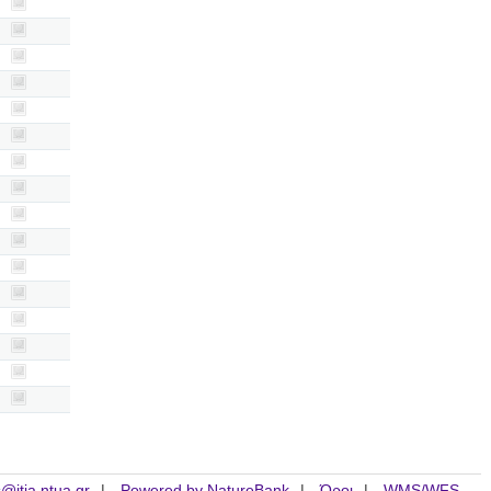
is@itia.ntua.gr
Powered by NatureBank
Όροι
WMS/WFS