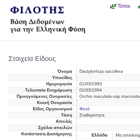
Τόποι
Στοιχεία Είδους
Όνομα
Dactylorhiza saccifera
Υποείδος
Ημερομηνία
01/03/1993
Τελευταία Ενημέρωση
01/03/1994
Προηγούμενες Oνομασίες
Orchis maculata-ssp.macrost
Κοινή Ονομασία
Είδος Οργανισμού
Φυτό
Τάση
Σταθερότητα
Απειλές
Σχόλια απειλών
Κατάσταση Διατήρησης
Ελλάδα
Μη απειλού