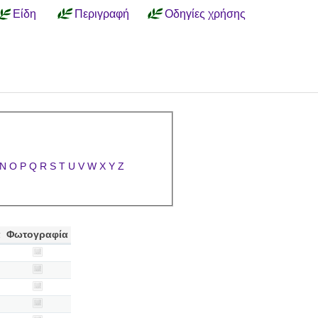
Είδη
Περιγραφή
Οδηγίες χρήσης
N
O
P
Q
R
S
T
U
V
W
X
Y
Z
α
Φωτογραφία