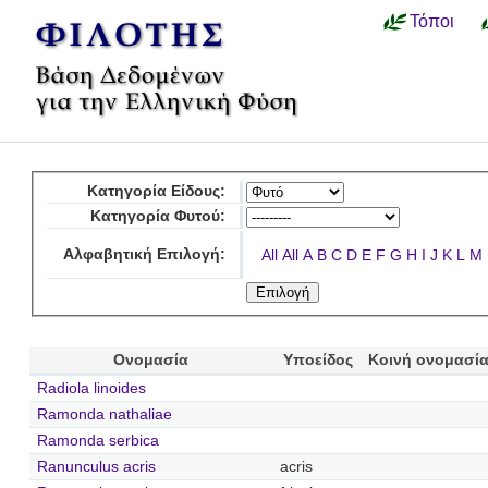
Τόποι
Κατηγορία Είδους:
Κατηγορία Φυτού:
Αλφαβητική Επιλογή:
All
All
A
B
C
D
E
F
G
H
I
J
K
L
M
Ονομασία
Υποείδος
Κοινή ονομασί
Radiola linoides
Ramonda nathaliae
Ramonda serbica
Ranunculus acris
acris