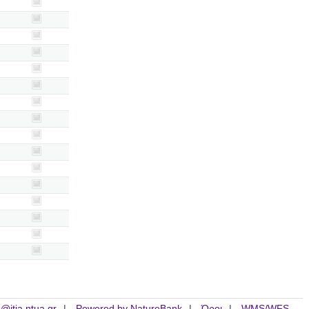
is@itia.ntua.gr
Powered by NatureBank
Όροι
WMS/WFS