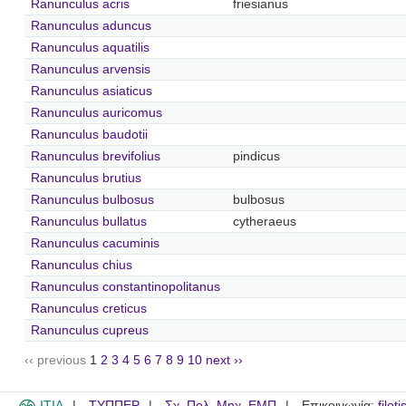
Ranunculus acris
friesianus
Ranunculus aduncus
Ranunculus aquatilis
Ranunculus arvensis
Ranunculus asiaticus
Ranunculus auricomus
Ranunculus baudotii
Ranunculus brevifolius
pindicus
Ranunculus brutius
Ranunculus bulbosus
bulbosus
Ranunculus bullatus
cytheraeus
Ranunculus cacuminis
Ranunculus chius
Ranunculus constantinopolitanus
Ranunculus creticus
Ranunculus cupreus
‹‹ previous
1
2
3
4
5
6
7
8
9
10
next ››
ITIA
ΤΥΠΠΕΡ
Σχ. Πολ. Μηχ. ΕΜΠ
Επικοινωνία:
filot