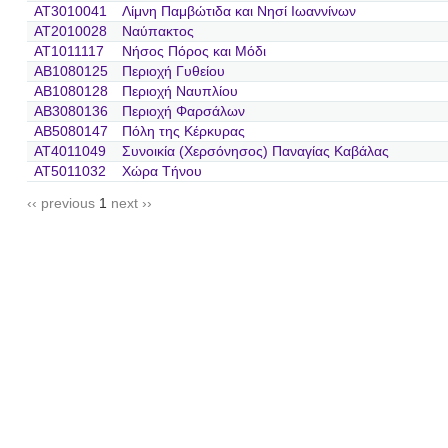
AT3010041
Λίμνη Παμβώτιδα και Νησί Ιωαννίνων
AT2010028
Ναύπακτος
AT1011117
Νήσος Πόρος και Μόδι
AB1080125
Περιοχή Γυθείου
AB1080128
Περιοχή Ναυπλίου
AB3080136
Περιοχή Φαρσάλων
AB5080147
Πόλη της Κέρκυρας
AT4011049
Συνοικία (Χερσόνησος) Παναγίας Καβάλας
AT5011032
Χώρα Τήνου
‹‹ previous
1
next ››