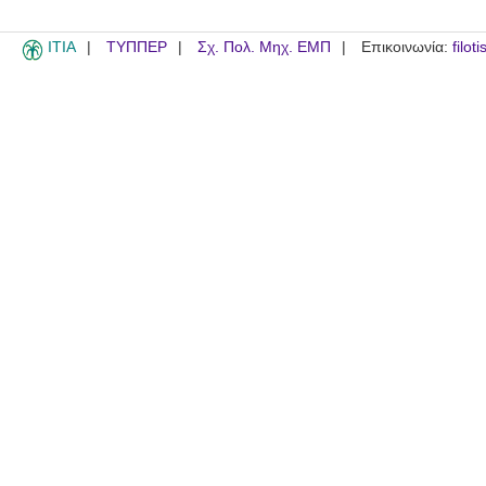
ITIA
ΤΥΠΠΕΡ
Σχ. Πολ. Μηχ. ΕΜΠ
Επικοινωνία:
filot