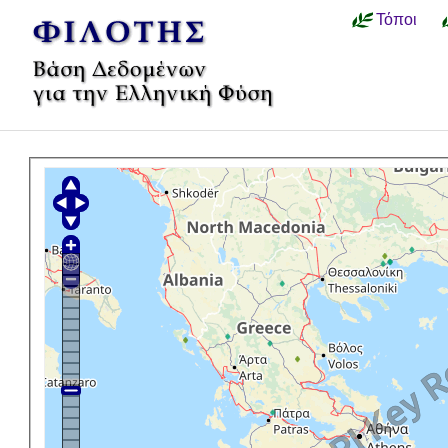
Τόποι