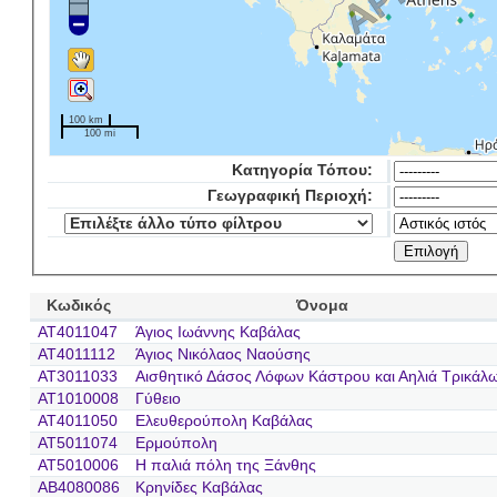
100 km
100 mi
Κατηγορία Τόπου:
Γεωγραφική Περιοχή:
Κωδικός
Όνομα
AT4011047
Άγιος Ιωάννης Καβάλας
AT4011112
Άγιος Νικόλαος Ναούσης
AT3011033
Αισθητικό Δάσος Λόφων Κάστρου και Αηλιά Τρικάλ
AT1010008
Γύθειο
AT4011050
Ελευθερούπολη Καβάλας
AT5011074
Ερμούπολη
AT5010006
Η παλιά πόλη της Ξάνθης
AB4080086
Κρηνίδες Καβάλας