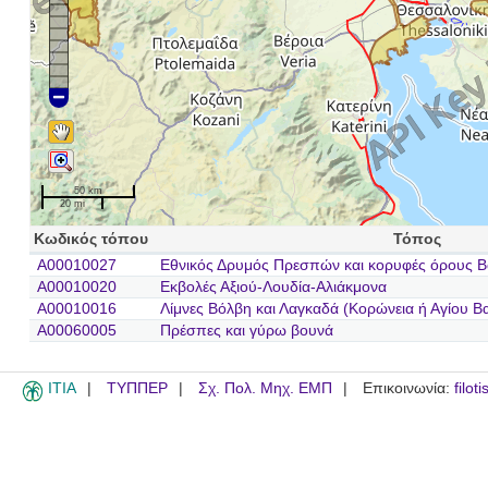
50 km
20 mi
Κωδικός τόπου
Τόπος
A00010027
Εθνικός Δρυμός Πρεσπών και κορυφές όρους Β
A00010020
Εκβολές Αξιού-Λουδία-Αλιάκμονα
A00010016
Λίμνες Βόλβη και Λαγκαδά (Κορώνεια ή Αγίου Βα
A00060005
Πρέσπες και γύρω βουνά
ITIA
ΤΥΠΠΕΡ
Σχ. Πολ. Μηχ. ΕΜΠ
Επικοινωνία:
filot