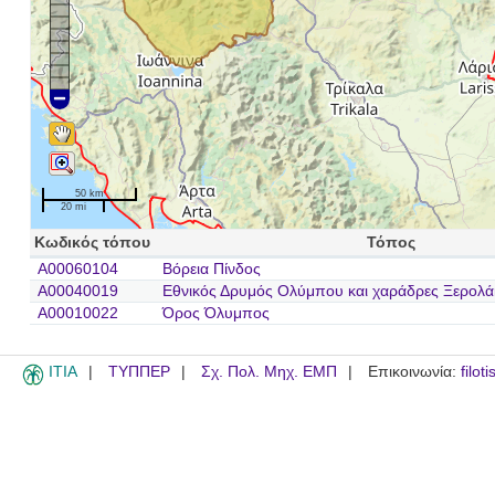
50 km
20 mi
Κωδικός τόπου
Τόπος
A00060104
Βόρεια Πίνδος
A00040019
Εθνικός Δρυμός Ολύμπου και χαράδρες Ξερολά
A00010022
Όρος Όλυμπος
ITIA
ΤΥΠΠΕΡ
Σχ. Πολ. Μηχ. ΕΜΠ
Επικοινωνία:
filot