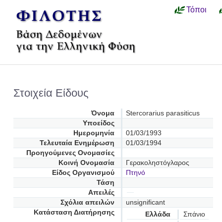
Τόποι
Στοιχεία Είδους
Όνομα
Stercorarius parasiticus
Υποείδος
Ημερομηνία
01/03/1993
Τελευταία Ενημέρωση
01/03/1994
Προηγούμενες Oνομασίες
Κοινή Ονομασία
Γερακοληστόγλαρος
Είδος Οργανισμού
Πτηνό
Τάση
Απειλές
Σχόλια απειλών
unsignificant
Κατάσταση Διατήρησης
Ελλάδα
Σπάνιο