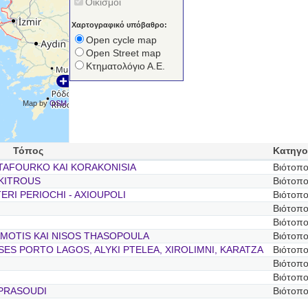
Οικισμοί
Χαρτογραφικό υπόβαθρο:
Open cycle map
Open Street map
Κτηματολόγιο Α.Ε.
Map by
OSM
Τόπος
Κατηγο
TAFOURKO KAI KORAKONISIA
Βιότοπ
 KITROUS
Βιότοπ
TERI PERIOCHI - AXIOUPOLI
Βιότοπ
Βιότοπ
Βιότοπ
MOTIS KAI NISOS THASOPOULA
Βιότοπ
SES PORTO LAGOS, ALYKI PTELEA, XIROLIMNI, KARATZA
Βιότοπ
Βιότοπ
Βιότοπ
PRASOUDI
Βιότοπ