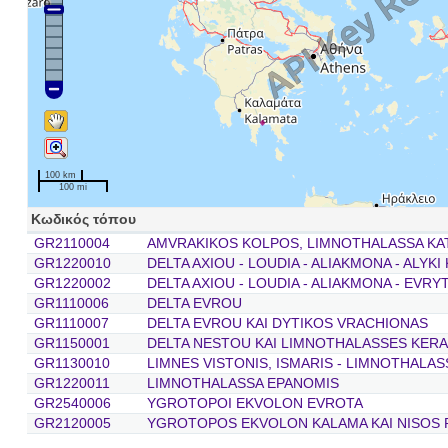
100 km
100 mi
Κωδικός τόπου
GR2110004
AMVRAKIKOS KOLPOS, LIMNOTHALASSA KA
GR1220010
DELTA AXIOU - LOUDIA - ALIAKMONA - ALYKI
GR1220002
DELTA AXIOU - LOUDIA - ALIAKMONA - EVRY
GR1110006
DELTA EVROU
GR1110007
DELTA EVROU KAI DYTIKOS VRACHIONAS
GR1150001
DELTA NESTOU KAI LIMNOTHALASSES KERA
GR1130010
LIMNES VISTONIS, ISMARIS - LIMNOTHALAS
GR1220011
LIMNOTHALASSA EPANOMIS
GR2540006
YGROTOPOI EKVOLON EVROTA
GR2120005
YGROTOPOS EKVOLON KALAMA KAI NISOS 