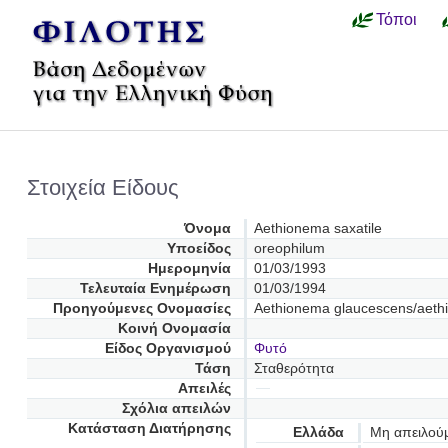
Τόποι
Στοιχεία Είδους
Όνομα
Aethionema saxatile
Υποείδος
oreophilum
Ημερομηνία
01/03/1993
Τελευταία Ενημέρωση
01/03/1994
Προηγούμενες Oνομασίες
Aethionema glaucescens/aeth
Κοινή Ονομασία
Είδος Οργανισμού
Φυτό
Τάση
Σταθερότητα
Απειλές
Σχόλια απειλών
Κατάσταση Διατήρησης
Ελλάδα
Μη απειλού