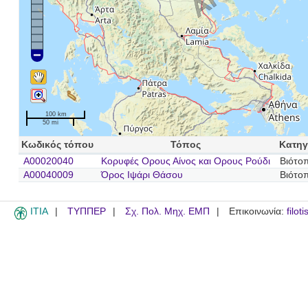
100 km
50 mi
Κωδικός τόπου
Τόπος
Κατηγ
A00020040
Κορυφές Ορους Αίνος και Ορους Ρούδι
Βιότο
A00040009
Όρος Ιψάρι Θάσου
Βιότο
ITIA
ΤΥΠΠΕΡ
Σχ. Πολ. Μηχ. ΕΜΠ
Επικοινωνία:
filot