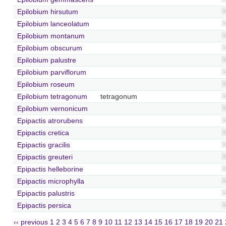
Epilobium hirsutum
Epilobium lanceolatum
Epilobium montanum
Epilobium obscurum
Epilobium palustre
Epilobium parviflorum
Epilobium roseum
Epilobium tetragonum
tetragonum
Epilobium vernonicum
Epipactis atrorubens
Epipactis cretica
Epipactis gracilis
Epipactis greuteri
Epipactis helleborine
Epipactis microphylla
Epipactis palustris
Epipactis persica
‹‹ previous
1
2
3
4
5
6
7
8
9
10
11
12
13
14
15
16
17
18
19
20
21