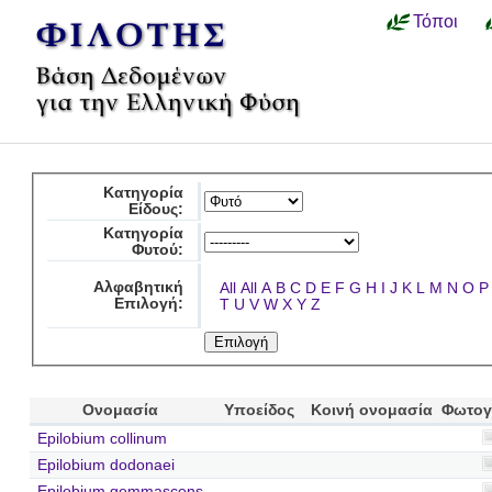
Τόποι
Κατηγορία
Είδους:
Κατηγορία
Φυτού:
Αλφαβητική
All
All
A
B
C
D
E
F
G
H
I
J
K
L
M
N
O
P
Επιλογή:
T
U
V
W
X
Y
Z
Ονομασία
Υποείδος
Κοινή ονομασία
Φωτογ
Epilobium collinum
Epilobium dodonaei
Epilobium gemmascens