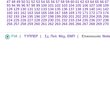
47
48
49
50
51
52
53
54
55
56
57
58
59
60
61
62
63
64
65
66
67
93
94
95
96
97
98
99
100
101
102
103
104
105
106
107
108
109
128
129
130
131
132
133
134
135
136
137
138
139
140
141
142
160
161
162
163
164
165
166
167
168
169
170
171
172
173
174
192
193
194
195
196
197
198
199
200
201
202
203
204
205
206
224
225
226
227
228
229
230
231
232
233
234
235
236
237
238
256
257
258
259
260
261
262
263
264
265
266
267
268
269
270
ITIA
ΤΥΠΠΕΡ
Σχ. Πολ. Μηχ. ΕΜΠ
Επικοινωνία:
filot