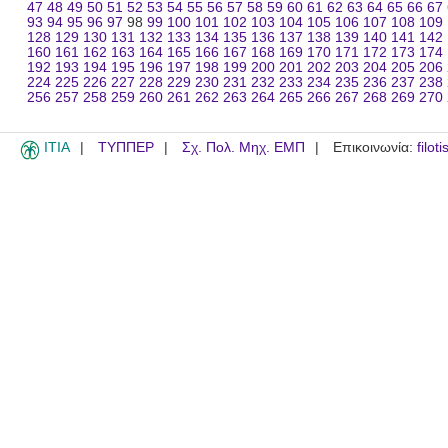
47
48
49
50
51
52
53
54
55
56
57
58
59
60
61
62
63
64
65
66
67
93
94
95
96
97
98
99
100
101
102
103
104
105
106
107
108
109
128
129
130
131
132
133
134
135
136
137
138
139
140
141
142
160
161
162
163
164
165
166
167
168
169
170
171
172
173
174
192
193
194
195
196
197
198
199
200
201
202
203
204
205
206
224
225
226
227
228
229
230
231
232
233
234
235
236
237
238
256
257
258
259
260
261
262
263
264
265
266
267
268
269
270
ITIA
ΤΥΠΠΕΡ
Σχ. Πολ. Μηχ. ΕΜΠ
Επικοινωνία:
filot