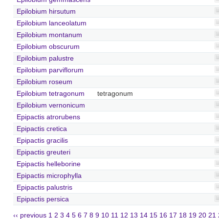
Epilobium hirsutum
Epilobium lanceolatum
Epilobium montanum
Epilobium obscurum
Epilobium palustre
Epilobium parviflorum
Epilobium roseum
Epilobium tetragonum
tetragonum
Epilobium vernonicum
Epipactis atrorubens
Epipactis cretica
Epipactis gracilis
Epipactis greuteri
Epipactis helleborine
Epipactis microphylla
Epipactis palustris
Epipactis persica
‹‹ previous
1
2
3
4
5
6
7
8
9
10
11
12
13
14
15
16
17
18
19
20
21