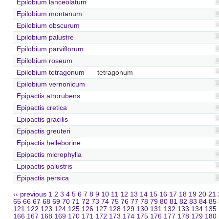
Epilobium lanceolatum
Epilobium montanum
Epilobium obscurum
Epilobium palustre
Epilobium parviflorum
Epilobium roseum
Epilobium tetragonum
tetragonum
Epilobium vernonicum
Epipactis atrorubens
Epipactis cretica
Epipactis gracilis
Epipactis greuteri
Epipactis helleborine
Epipactis microphylla
Epipactis palustris
Epipactis persica
‹‹ previous
1
2
3
4
5
6
7
8
9
10
11
12
13
14
15
16
17
18
19
20
21
65
66
67
68
69
70
71
72
73
74
75
76
77
78
79
80
81
82
83
84
85
121
122
123
124
125
126
127
128
129
130
131
132
133
134
135
166
167
168
169
170
171
172
173
174
175
176
177
178
179
180