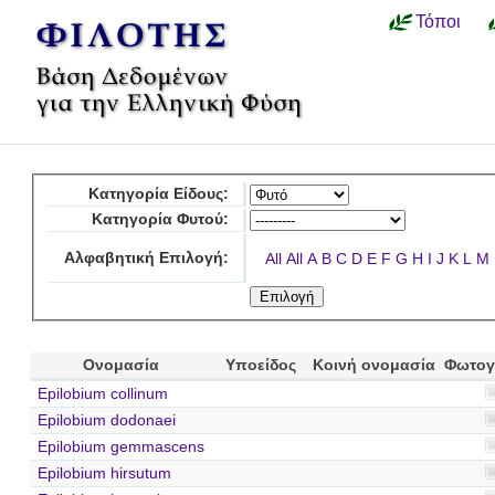
Τόποι
Κατηγορία Είδους:
Κατηγορία Φυτού:
Αλφαβητική Επιλογή:
All
All
A
B
C
D
E
F
G
H
I
J
K
L
M
Ονομασία
Υποείδος
Κοινή ονομασία
Φωτογ
Epilobium collinum
Epilobium dodonaei
Epilobium gemmascens
Epilobium hirsutum