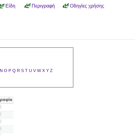
Είδη
Περιγραφή
Οδηγίες χρήσης
N
O
P
Q
R
S
T
U
V
W
X
Y
Z
ραφία