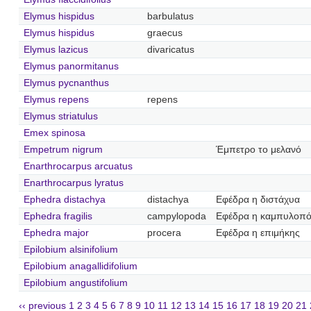
Elymus hispidus
barbulatus
Elymus hispidus
graecus
Elymus lazicus
divaricatus
Elymus panormitanus
Elymus pycnanthus
Elymus repens
repens
Elymus striatulus
Emex spinosa
Empetrum nigrum
Έμπετρο το μελανό
Enarthrocarpus arcuatus
Enarthrocarpus lyratus
Ephedra distachya
distachya
Εφέδρα η διστάχυα
Ephedra fragilis
campylopoda
Εφέδρα η καμπυλοπ
Ephedra major
procera
Εφέδρα η επιμήκης
Epilobium alsinifolium
Epilobium anagallidifolium
Epilobium angustifolium
‹‹ previous
1
2
3
4
5
6
7
8
9
10
11
12
13
14
15
16
17
18
19
20
21