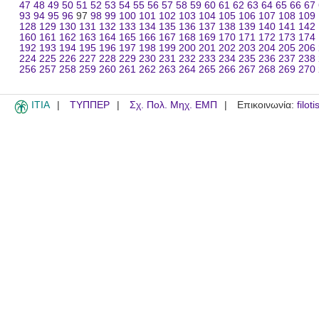
47
48
49
50
51
52
53
54
55
56
57
58
59
60
61
62
63
64
65
66
67
93
94
95
96
97
98
99
100
101
102
103
104
105
106
107
108
109
128
129
130
131
132
133
134
135
136
137
138
139
140
141
142
160
161
162
163
164
165
166
167
168
169
170
171
172
173
174
192
193
194
195
196
197
198
199
200
201
202
203
204
205
206
224
225
226
227
228
229
230
231
232
233
234
235
236
237
238
256
257
258
259
260
261
262
263
264
265
266
267
268
269
270
ITIA
ΤΥΠΠΕΡ
Σχ. Πολ. Μηχ. ΕΜΠ
Επικοινωνία:
filot