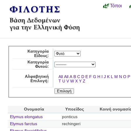
Τόποι
Κατηγορία
Είδους:
Κατηγορία
Φυτού:
Αλφαβητική
All
All
A
B
C
D
E
F
G
H
I
J
K
L
M
N
O
P
Επιλογή:
T
U
V
W
X
Y
Z
Ονομασία
Υποείδος
Κοινή ονομασί
Elymus elongatus
ponticus
Elymus farctus
rechingeri
Elymus flaccidifolius