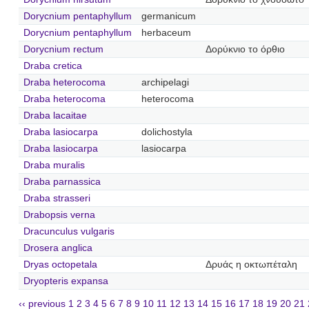
Dorycnium pentaphyllum
germanicum
Dorycnium pentaphyllum
herbaceum
Dorycnium rectum
Δορύκνιο το όρθιο
Draba cretica
Draba heterocoma
archipelagi
Draba heterocoma
heterocoma
Draba lacaitae
Draba lasiocarpa
dolichostyla
Draba lasiocarpa
lasiocarpa
Draba muralis
Draba parnassica
Draba strasseri
Drabopsis verna
Dracunculus vulgaris
Drosera anglica
Dryas octopetala
Δρυάς η οκτωπέταλη
Dryopteris expansa
‹‹ previous
1
2
3
4
5
6
7
8
9
10
11
12
13
14
15
16
17
18
19
20
21