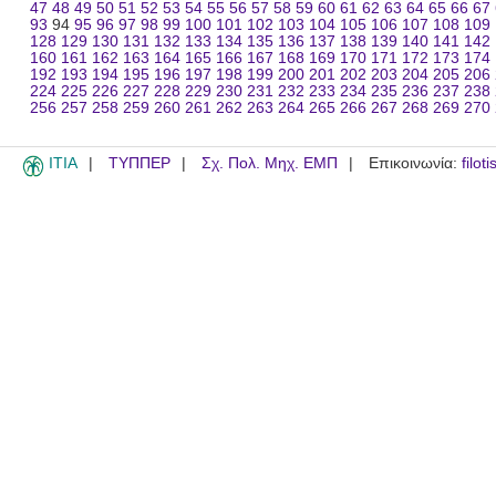
47
48
49
50
51
52
53
54
55
56
57
58
59
60
61
62
63
64
65
66
67
93
94
95
96
97
98
99
100
101
102
103
104
105
106
107
108
109
128
129
130
131
132
133
134
135
136
137
138
139
140
141
142
160
161
162
163
164
165
166
167
168
169
170
171
172
173
174
192
193
194
195
196
197
198
199
200
201
202
203
204
205
206
224
225
226
227
228
229
230
231
232
233
234
235
236
237
238
256
257
258
259
260
261
262
263
264
265
266
267
268
269
270
ITIA
ΤΥΠΠΕΡ
Σχ. Πολ. Μηχ. ΕΜΠ
Επικοινωνία:
filot