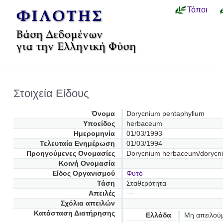
Τόποι
Στοιχεία Είδους
Όνομα
Dorycnium pentaphyllum
Υποείδος
herbaceum
Ημερομηνία
01/03/1993
Τελευταία Ενημέρωση
01/03/1994
Προηγούμενες Oνομασίες
Dorycnium herbaceum/dorycn
Κοινή Ονομασία
Είδος Οργανισμού
Φυτό
Τάση
Σταθερότητα
Απειλές
Σχόλια απειλών
Κατάσταση Διατήρησης
Ελλάδα
Μη απειλού