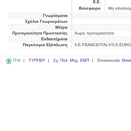
Ε.Ε.
Βιόσφαιρα
Μη απειλού
Γνωρίσματα
Σχόλια Γνωρισμάτων
Μέτρα
Προτεραιότητα Προστασίας
Χωρίς προτεραιότητα
Ενδιαιτήματα
Παγκόσμια Εξάπλωση
S.E.FRANCE/ITALY/S.E.EUR
ITIA
ΤΥΠΠΕΡ
Σχ. Πολ. Μηχ. ΕΜΠ
Επικοινωνία:
filot