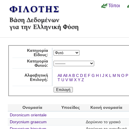
Τόποι
Κατηγορία
Είδους:
Κατηγορία
Φυτού:
Αλφαβητική
All
All
A
B
C
D
E
F
G
H
I
J
K
L
M
N
O
P
Επιλογή:
T
U
V
W
X
Y
Z
Ονομασία
Υποείδος
Κοινή ονομασία
Doronicum orientale
Dorycnium graecum
Δορύκνιο το γραικό
Dorycnium hirsutum
Δορύκνιο το χνουδωτό