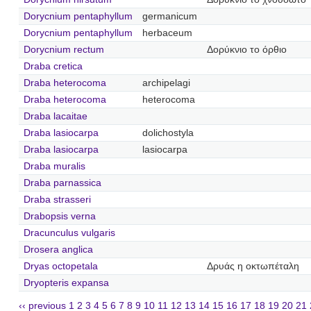
Dorycnium pentaphyllum
germanicum
Dorycnium pentaphyllum
herbaceum
Dorycnium rectum
Δορύκνιο το όρθιο
Draba cretica
Draba heterocoma
archipelagi
Draba heterocoma
heterocoma
Draba lacaitae
Draba lasiocarpa
dolichostyla
Draba lasiocarpa
lasiocarpa
Draba muralis
Draba parnassica
Draba strasseri
Drabopsis verna
Dracunculus vulgaris
Drosera anglica
Dryas octopetala
Δρυάς η οκτωπέταλη
Dryopteris expansa
‹‹ previous
1
2
3
4
5
6
7
8
9
10
11
12
13
14
15
16
17
18
19
20
21