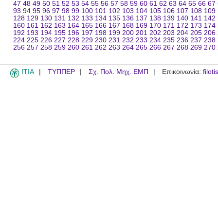
47
48
49
50
51
52
53
54
55
56
57
58
59
60
61
62
63
64
65
66
67
93
94
95
96
97
98
99
100
101
102
103
104
105
106
107
108
109
128
129
130
131
132
133
134
135
136
137
138
139
140
141
142
160
161
162
163
164
165
166
167
168
169
170
171
172
173
174
192
193
194
195
196
197
198
199
200
201
202
203
204
205
206
224
225
226
227
228
229
230
231
232
233
234
235
236
237
238
256
257
258
259
260
261
262
263
264
265
266
267
268
269
270
ITIA
ΤΥΠΠΕΡ
Σχ. Πολ. Μηχ. ΕΜΠ
Επικοινωνία:
filot