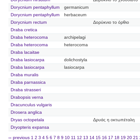
Dorycnium pentaphyllum
germanicum
Dorycnium pentaphyllum
herbaceum
Dorycnium rectum
Δορύκνιο το όρθιο
Draba cretica
Draba heterocoma
archipelagi
Draba heterocoma
heterocoma
Draba lacaitae
Draba lasiocarpa
dolichostyla
Draba lasiocarpa
lasiocarpa
Draba muralis
Draba parnassica
Draba strasseri
Drabopsis verna
Dracunculus vulgaris
Drosera anglica
Dryas octopetala
Δρυάς η οκτωπέταλη
Dryopteris expansa
‹‹ previous
1
2
3
4
5
6
7
8
9
10
11
12
13
14
15
16
17
18
19
20
21