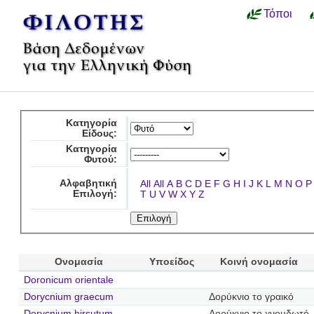
Τόποι
Κατηγορία
Είδους:
Κατηγορία
Φυτού:
Αλφαβητική
All
All
A
B
C
D
E
F
G
H
I
J
K
L
M
N
O
P
Επιλογή:
T
U
V
W
X
Y
Z
Ονομασία
Υποείδος
Κοινή ονομασία
Doronicum orientale
Dorycnium graecum
Δορύκνιο το γραικό
Dorycnium hirsutum
Δορύκνιο το χνουδωτό