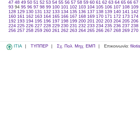
47
48
49
50
51
52
53
54
55
56
57
58
59
60
61
62
63
64
65
66
67
93
94
95
96
97
98
99
100
101
102
103
104
105
106
107
108
109
128
129
130
131
132
133
134
135
136
137
138
139
140
141
142
160
161
162
163
164
165
166
167
168
169
170
171
172
173
174
192
193
194
195
196
197
198
199
200
201
202
203
204
205
206
224
225
226
227
228
229
230
231
232
233
234
235
236
237
238
256
257
258
259
260
261
262
263
264
265
266
267
268
269
270
ITIA
ΤΥΠΠΕΡ
Σχ. Πολ. Μηχ. ΕΜΠ
Επικοινωνία:
filot