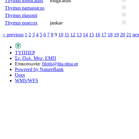
Thymus longicaulis
longicaulis
Thymus parnassicus
Thymus plasonii
Thymus praecox
jankae
‹‹ previous
1
2
3
4
5
6
7
8
9
10
11
12
13
14
15
16
17
18
19
20
21
nex
ΤΥΠΠΕΡ
Σχ. Πολ. Μηχ. ΕΜΠ
Επικοινωνία:
filotis@itia.ntua.gr
Powered by NatureBank
Όροι
WMS/WFS