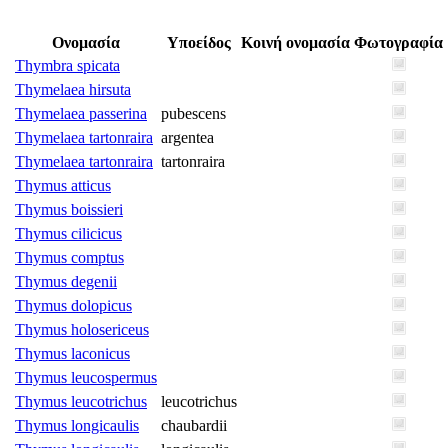
Ονομασία
Υποείδος
Κοινή ονομασία
Φωτογραφία
Thymbra spicata
Thymelaea hirsuta
Thymelaea passerina
pubescens
Thymelaea tartonraira
argentea
Thymelaea tartonraira
tartonraira
Thymus atticus
Thymus boissieri
Thymus cilicicus
Thymus comptus
Thymus degenii
Thymus dolopicus
Thymus holosericeus
Thymus laconicus
Thymus leucospermus
Thymus leucotrichus
leucotrichus
Thymus longicaulis
chaubardii