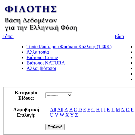
Τόποι
Είδη
Τοπία Ιδιαίτερου Φυσικού Κάλλους (ΤΙΦΚ)
Άλλα τοπία
Βιότοποι Corine
Βιότοποι NATURA
Άλλοι βιότοποι
Κατηγορία
Είδους:
Αλφαβητική
All
All
A
B
C
D
E
F
G
H
I
J
K
L
M
N
O
P
Επιλογή:
U
V
W
X
Y
Z