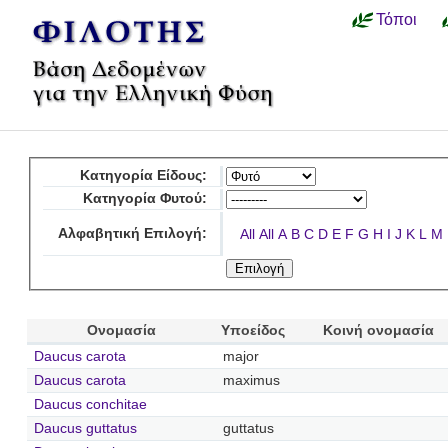
Τόποι
Κατηγορία Είδους:
Κατηγορία Φυτού:
Αλφαβητική Επιλογή:
All
All
A
B
C
D
E
F
G
H
I
J
K
L
M
Ονομασία
Υποείδος
Κοινή ονομασία
Daucus carota
major
Daucus carota
maximus
Daucus conchitae
Daucus guttatus
guttatus