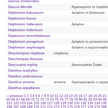
Daucus involucratus
Daucus littoralis
Αγριοκαρότο το παράλι
Delphinium balcanicum
Δελφίνιο το βαλκανικό
Delphinium fissum
Delphinium halteratum
Δελφίνιο …
Delphinium hellenicum
Delphinium hirschfeldianum
Delphinium peregrinum
Δελφίνιο το μεταναστεύ
Delphinium staphisagria
Δελφίνιο η αγριοσταφίδ
Deschampsia cespitosa
cespitosa
Deschampsia flexuosa
Descurainia sophia
Δεσκουραϊνία Σοφία
Dianthus aciphyllus
Dianthus androsaceus
Dianthus armeria
armeria
Αγριογαρύφαλο η αρμέρ
Dianthus arpadianus
‹‹ previous
1
2
3
4
5
6
7
8
9
10
11
12
13
14
15
16
17
18
19
20
21
65
66
67
68
69
70
71
72
73
74
75
76
77
78
79
80
81
82
83
84
85
121
122
123
124
125
126
127
128
129
130
131
132
133
134
135
166
167
168
169
170
171
172
173
174
175
176
177
178
179
180