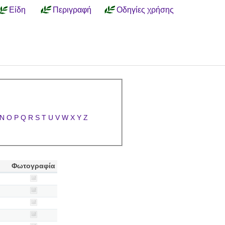
Είδη
Περιγραφή
Οδηγίες χρήσης
N
O
P
Q
R
S
T
U
V
W
X
Y
Z
Φωτογραφία