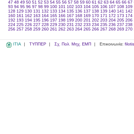
47
48
49
50
51
52
53
54
55
56
57
58
59
60
61
62
63
64
65
66
67
93
94
95
96
97
98
99
100
101
102
103
104
105
106
107
108
109
128
129
130
131
132
133
134
135
136
137
138
139
140
141
142
160
161
162
163
164
165
166
167
168
169
170
171
172
173
174
192
193
194
195
196
197
198
199
200
201
202
203
204
205
206
224
225
226
227
228
229
230
231
232
233
234
235
236
237
238
256
257
258
259
260
261
262
263
264
265
266
267
268
269
270
ITIA
ΤΥΠΠΕΡ
Σχ. Πολ. Μηχ. ΕΜΠ
Επικοινωνία:
filot