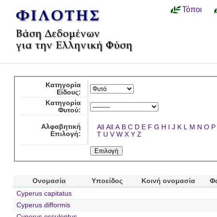
Τόποι
Κατηγορία
Είδους:
Κατηγορία
Φυτού:
Αλφαβητική
All
All
A
B
C
D
E
F
G
H
I
J
K
L
M
N
O
P
Επιλογή:
T
U
V
W
X
Y
Z
Ονομασία
Υποείδος
Κοινή ονομασία
Φ
Cyperus capitatus
Cyperus difformis
Cyperus esculentus