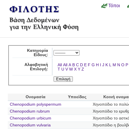
Τόποι
Κατηγορία
Είδους:
Αλφαβητική
All
All
A
B
C
D
E
F
G
H
I
J
K
L
M
N
O
P
Επιλογή:
T
U
V
W
X
Y
Z
Ονομασία
Υποείδος
Κοινή ονομα
Chenopodium polyspermum
Χηνοπόδιο το πολ
Chenopodium rubrum
Χηνοπόδιο το ερυθ
Chenopodium urbicum
Χηνοπόδιο το αστκ
Chenopodium vulvaria
Χηνοπόδιο η βουλβ