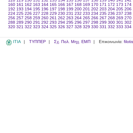
128
129
130
131
132
133
134
135
136
137
138
139
140
141
142
160
161
162
163
164
165
166
167
168
169
170
171
172
173
174
192
193
194
195
196
197
198
199
200
201
202
203
204
205
206
224
225
226
227
228
229
230
231
232
233
234
235
236
237
238
256
257
258
259
260
261
262
263
264
265
266
267
268
269
270
288
289
290
291
292
293
294
295
296
297
298
299
300
301
302
320
321
322
323
324
325
326
327
328
329
330
331
332
333
334
ITIA
ΤΥΠΠΕΡ
Σχ. Πολ. Μηχ. ΕΜΠ
Επικοινωνία:
filot