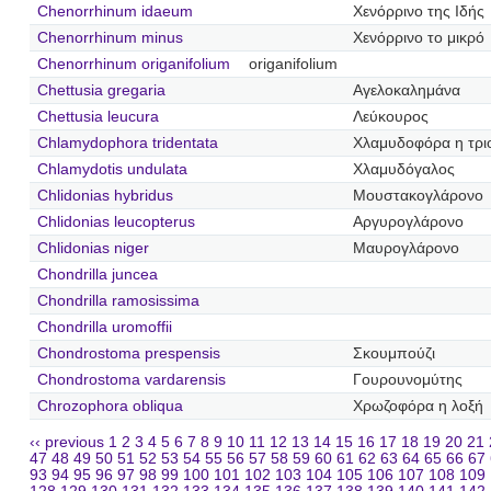
Chenorrhinum idaeum
Χενόρρινο της Ιδής
Chenorrhinum minus
Χενόρρινο το μικρό
Chenorrhinum origanifolium
origanifolium
Chettusia gregaria
Αγελοκαλημάνα
Chettusia leucura
Λεύκουρος
Chlamydophora tridentata
Χλαμυδοφόρα η τρι
Chlamydotis undulata
Χλαμυδόγαλος
Chlidonias hybridus
Μουστακογλάρονο
Chlidonias leucopterus
Αργυρογλάρονο
Chlidonias niger
Μαυρογλάρονο
Chondrilla juncea
Chondrilla ramosissima
Chondrilla uromoffii
Chondrostoma prespensis
Σκουμπούζι
Chondrostoma vardarensis
Γουρουνομύτης
Chrozophora obliqua
Χρωζοφόρα η λοξή
‹‹ previous
1
2
3
4
5
6
7
8
9
10
11
12
13
14
15
16
17
18
19
20
21
47
48
49
50
51
52
53
54
55
56
57
58
59
60
61
62
63
64
65
66
67
93
94
95
96
97
98
99
100
101
102
103
104
105
106
107
108
109