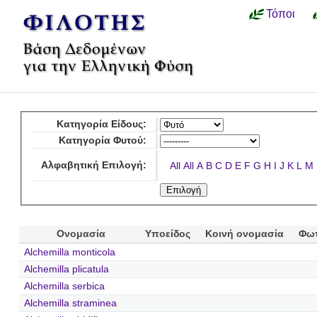
Τόποι
Κατηγορία Είδους:
Κατηγορία Φυτού:
Αλφαβητική Επιλογή:
All
All
A
B
C
D
E
F
G
H
I
J
K
L
M
Ονομασία
Υποείδος
Κοινή ονομασία
Φω
Alchemilla monticola
Alchemilla plicatula
Alchemilla serbica
Alchemilla straminea