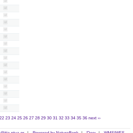
22
23
24
25
26
27
28
29
30
31
32
33
34
35
36
next ››
is@itia.ntua.gr
Powered by NatureBank
Όροι
WMS/WFS