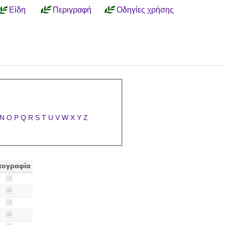
Είδη
Περιγραφή
Οδηγίες χρήσης
N
O
P
Q
R
S
T
U
V
W
X
Y
Z
τογραφία