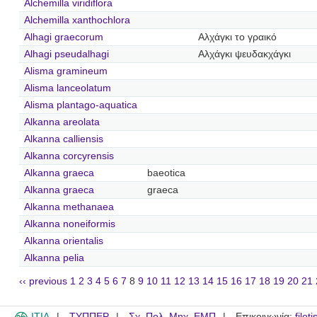
Alchemilla viridiflora
Alchemilla xanthochlora
Alhagi graecorum
Αλχάγκι το γραικό
Alhagi pseudalhagi
Αλχάγκι ψευδακχάγκι
Alisma gramineum
Alisma lanceolatum
Alisma plantago-aquatica
Alkanna areolata
Alkanna calliensis
Alkanna corcyrensis
Alkanna graeca
baeotica
Alkanna graeca
graeca
Alkanna methanaea
Alkanna noneiformis
Alkanna orientalis
Alkanna pelia
‹‹ previous
1
2
3
4
5
6
7
8
9
10
11
12
13
14
15
16
17
18
19
20
21
ITIA
ΤΥΠΠΕΡ
Σχ. Πολ. Μηχ. ΕΜΠ
Επικοινωνία:
filot