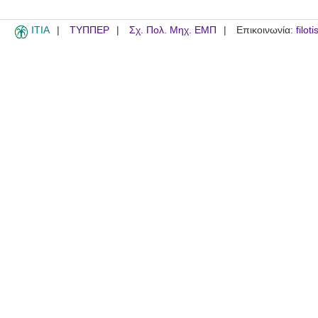
ITIA
ΤΥΠΠΕΡ
Σχ. Πολ. Μηχ. ΕΜΠ
Επικοινωνία:
filot