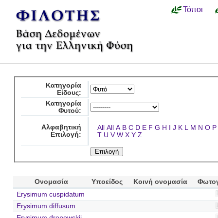
Τόποι
Κατηγορία
Είδους:
Κατηγορία
Φυτού:
Αλφαβητική
All
All
A
B
C
D
E
F
G
H
I
J
K
L
M
N
O
P
Επιλογή:
T
U
V
W
X
Y
Z
Ονομασία
Υποείδος
Κοινή ονομασία
Φωτο
Erysimum cuspidatum
Erysimum diffusum
Erysimum drenowskii