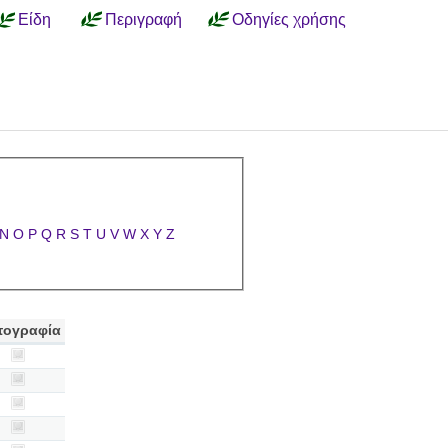
Είδη
Περιγραφή
Οδηγίες χρήσης
N
O
P
Q
R
S
T
U
V
W
X
Y
Z
τογραφία