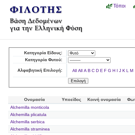
Τόποι
Κατηγορία Είδους:
Κατηγορία Φυτού:
Αλφαβητική Επιλογή:
All
All
A
B
C
D
E
F
G
H
I
J
K
L
M
Ονομασία
Υποείδος
Κοινή ονομασία
Φω
Alchemilla monticola
Alchemilla plicatula
Alchemilla serbica
Alchemilla straminea