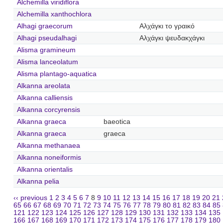
Alchemilla viridiflora
Alchemilla xanthochlora
Alhagi graecorum
Αλχάγκι το γραικό
Alhagi pseudalhagi
Αλχάγκι ψευδακχάγκι
Alisma gramineum
Alisma lanceolatum
Alisma plantago-aquatica
Alkanna areolata
Alkanna calliensis
Alkanna corcyrensis
Alkanna graeca
baeotica
Alkanna graeca
graeca
Alkanna methanaea
Alkanna noneiformis
Alkanna orientalis
Alkanna pelia
‹‹ previous
1
2
3
4
5
6
7
8
9
10
11
12
13
14
15
16
17
18
19
20
21
65
66
67
68
69
70
71
72
73
74
75
76
77
78
79
80
81
82
83
84
85
121
122
123
124
125
126
127
128
129
130
131
132
133
134
135
166
167
168
169
170
171
172
173
174
175
176
177
178
179
180