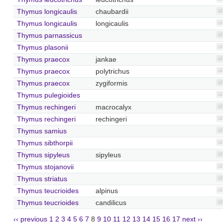
Thymus longicaulis
chaubardii
Thymus longicaulis
longicaulis
Thymus parnassicus
Thymus plasonii
Thymus praecox
jankae
Thymus praecox
polytrichus
Thymus praecox
zygiformis
Thymus pulegioides
Thymus rechingeri
macrocalyx
Thymus rechingeri
rechingeri
Thymus samius
Thymus sibthorpii
Thymus sipyleus
sipyleus
Thymus stojanovii
Thymus striatus
Thymus teucrioides
alpinus
Thymus teucrioides
candilicus
‹‹ previous
1
2
3
4
5
6
7
8
9
10
11
12
13
14
15
16
17
next ››