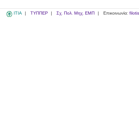
ITIA
ΤΥΠΠΕΡ
Σχ. Πολ. Μηχ. ΕΜΠ
Επικοινωνία:
filot