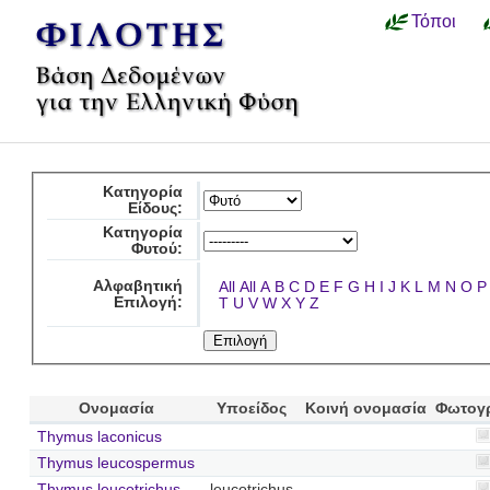
Τόποι
Κατηγορία
Είδους:
Κατηγορία
Φυτού:
Αλφαβητική
All
All
A
B
C
D
E
F
G
H
I
J
K
L
M
N
O
P
Επιλογή:
T
U
V
W
X
Y
Z
Ονομασία
Υποείδος
Κοινή ονομασία
Φωτογ
Thymus laconicus
Thymus leucospermus
Thymus leucotrichus
leucotrichus