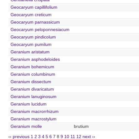
Geocaryum capillifolium
Geocaryum creticum
Geocaryum parnassicum
Geocaryum peloponnesiacum
Geocaryum pindicolum
Geocaryum pumilum
Geranium aristatum
Geranium asphodeloides
Geranium bohemicum
Geranium columbinum
Geranium dissectum
Geranium divaricatum
Geranium lanuginosum
Geranium lucidum
Geranium macrorrhizum
Geranium macrostylum
Geranium molle
brutium
‹‹ previous
1
2
3
4
5
6
7
8
9
10
11
12
next ››