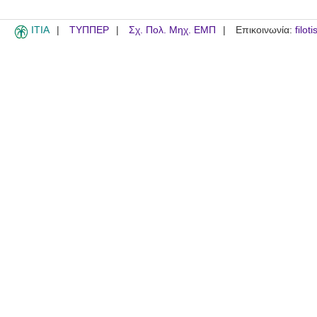
ITIA
ΤΥΠΠΕΡ
Σχ. Πολ. Μηχ. ΕΜΠ
Επικοινωνία:
filot