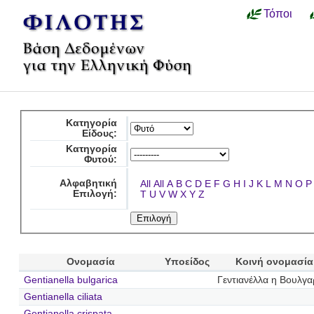
Τόποι
Κατηγορία
Είδους:
Κατηγορία
Φυτού:
Αλφαβητική
All
All
A
B
C
D
E
F
G
H
I
J
K
L
M
N
O
P
Επιλογή:
T
U
V
W
X
Y
Z
Ονομασία
Υποείδος
Κοινή ονομασία
Gentianella bulgarica
Γεντιανέλλα η Βουλγα
Gentianella ciliata
Gentianella crispata