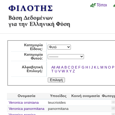
Τόποι
Κατηγορία
Είδους:
Κατηγορία
Φυτού:
Αλφαβητική
All
All
A
B
C
D
E
F
G
H
I
J
K
L
M
N
O
P
Επιλογή:
T
U
V
W
X
Y
Z
Ονομασία
Υποείδος
Κοινή ονομασία
Φωτογ
Veronica orsiniana
teucrioides
Veronica panormitana
panormitana
Veronica persica