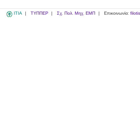
ITIA
ΤΥΠΠΕΡ
Σχ. Πολ. Μηχ. ΕΜΠ
Επικοινωνία:
filot