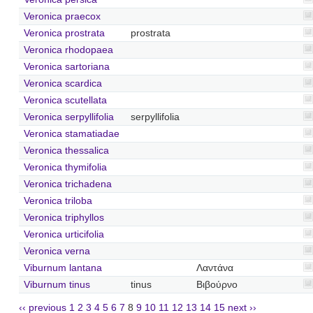
Veronica praecox
Veronica prostrata
prostrata
Veronica rhodopaea
Veronica sartoriana
Veronica scardica
Veronica scutellata
Veronica serpyllifolia
serpyllifolia
Veronica stamatiadae
Veronica thessalica
Veronica thymifolia
Veronica trichadena
Veronica triloba
Veronica triphyllos
Veronica urticifolia
Veronica verna
Viburnum lantana
Λαντάνα
Viburnum tinus
tinus
Βιβούρνο
‹‹ previous
1
2
3
4
5
6
7
8
9
10
11
12
13
14
15
next ››