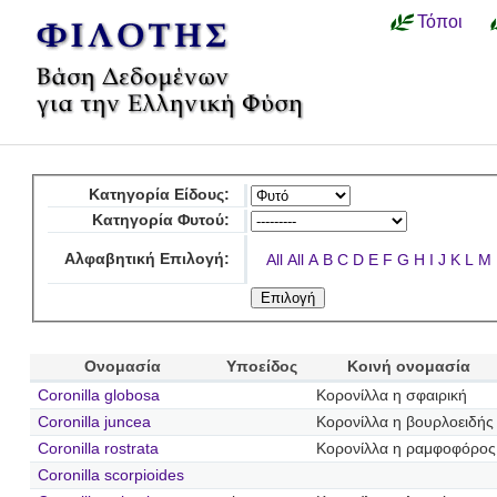
Τόποι
Κατηγορία Είδους:
Κατηγορία Φυτού:
Αλφαβητική Επιλογή:
All
All
A
B
C
D
E
F
G
H
I
J
K
L
M
Ονομασία
Υποείδος
Κοινή ονομασία
Coronilla globosa
Κορονίλλα η σφαιρική
Coronilla juncea
Κορονίλλα η βουρλοειδής
Coronilla rostrata
Κορονίλλα η ραμφοφόρος
Coronilla scorpioides