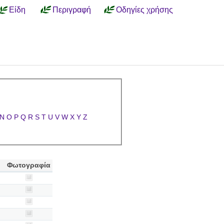
Είδη
Περιγραφή
Οδηγίες χρήσης
N
O
P
Q
R
S
T
U
V
W
X
Y
Z
Φωτογραφία