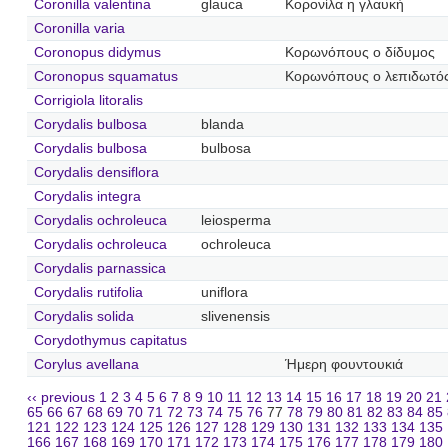
Coronilla valentina
glauca
Κορονίλα η γλαυκή
Coronilla varia
Coronopus didymus
Κορωνόπους ο δίδυμος
Coronopus squamatus
Κορωνόπους ο λεπιδωτό
Corrigiola litoralis
Corydalis bulbosa
blanda
Corydalis bulbosa
bulbosa
Corydalis densiflora
Corydalis integra
Corydalis ochroleuca
leiosperma
Corydalis ochroleuca
ochroleuca
Corydalis parnassica
Corydalis rutifolia
uniflora
Corydalis solida
slivenensis
Corydothymus capitatus
Corylus avellana
Ήμερη φουντουκιά
‹‹ previous
1
2
3
4
5
6
7
8
9
10
11
12
13
14
15
16
17
18
19
20
21
65
66
67
68
69
70
71
72
73
74
75
76
77
78
79
80
81
82
83
84
85
121
122
123
124
125
126
127
128
129
130
131
132
133
134
135
166
167
168
169
170
171
172
173
174
175
176
177
178
179
180