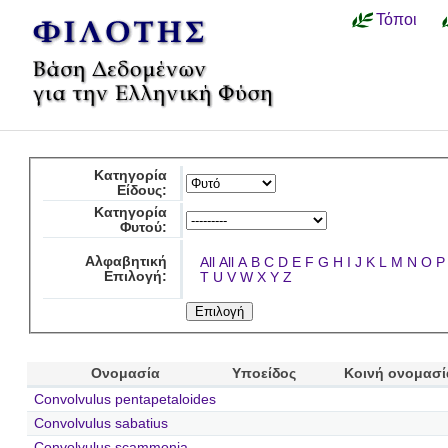
Τόποι
Κατηγορία
Είδους:
Κατηγορία
Φυτού:
Αλφαβητική
All
All
A
B
C
D
E
F
G
H
I
J
K
L
M
N
O
P
Επιλογή:
T
U
V
W
X
Y
Z
Ονομασία
Υποείδος
Κοινή ονομασί
Convolvulus pentapetaloides
Convolvulus sabatius
Convolvulus scammonia