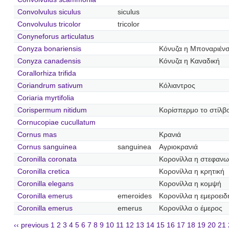
Convolvulus siculus
siculus
Convolvulus tricolor
tricolor
Conyneforus articulatus
Conyza bonariensis
Κόνυζα η Μποναριένσ
Conyza canadensis
Κόνυζα η Καναδική
Corallorhiza trifida
Coriandrum sativum
Κόλιαντρος
Coriaria myrtifolia
Corispermum nitidum
Κορίσπερμο το στίλβ
Cornucopiae cucullatum
Cornus mas
Κρανιά
Cornus sanguinea
sanguinea
Αγριοκρανιά
Coronilla coronata
Κορονίλλα η στεφανω
Coronilla cretica
Κορονίλλα η κρητική
Coronilla elegans
Κορονίλλα η κομψή
Coronilla emerus
emeroides
Κορονίλλα η εμεροειδ
Coronilla emerus
emerus
Κορονίλλα ο έμερος
‹‹ previous
1
2
3
4
5
6
7
8
9
10
11
12
13
14
15
16
17
18
19
20
21