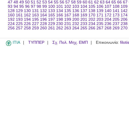
47
48
49
50
51
52
53
54
55
56
57
58
59
60
61
62
63
64
65
66
67
93
94
95
96
97
98
99
100
101
102
103
104
105
106
107
108
109
128
129
130
131
132
133
134
135
136
137
138
139
140
141
142
160
161
162
163
164
165
166
167
168
169
170
171
172
173
174
192
193
194
195
196
197
198
199
200
201
202
203
204
205
206
224
225
226
227
228
229
230
231
232
233
234
235
236
237
238
256
257
258
259
260
261
262
263
264
265
266
267
268
269
270
ITIA
ΤΥΠΠΕΡ
Σχ. Πολ. Μηχ. ΕΜΠ
Επικοινωνία:
filot