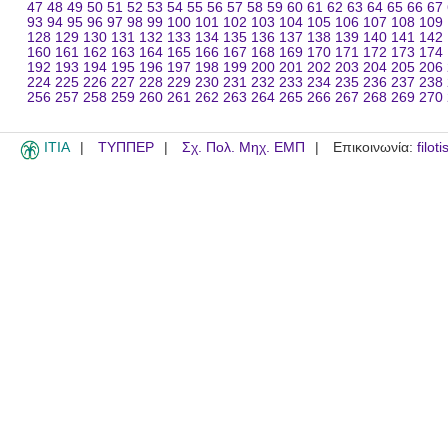
47
48
49
50
51
52
53
54
55
56
57
58
59
60
61
62
63
64
65
66
67
93
94
95
96
97
98
99
100
101
102
103
104
105
106
107
108
109
128
129
130
131
132
133
134
135
136
137
138
139
140
141
142
160
161
162
163
164
165
166
167
168
169
170
171
172
173
174
192
193
194
195
196
197
198
199
200
201
202
203
204
205
206
224
225
226
227
228
229
230
231
232
233
234
235
236
237
238
256
257
258
259
260
261
262
263
264
265
266
267
268
269
270
ITIA
ΤΥΠΠΕΡ
Σχ. Πολ. Μηχ. ΕΜΠ
Επικοινωνία:
filot