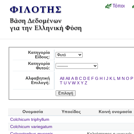
Τόποι
Κατηγορία
Είδους:
Κατηγορία
Φυτού:
Αλφαβητική
All
All
A
B
C
D
E
F
G
H
I
J
K
L
M
N
O
P
Επιλογή:
T
U
V
W
X
Y
Z
Ονομασία
Υποείδος
Κοινή ονομασία
Colchicum triphyllum
Colchicum variegatum
Coleostephus myconis
Κολεόστεφος η μυκωνίς