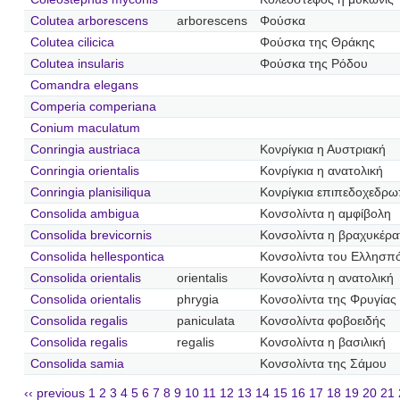
Colutea arborescens
arborescens
Φούσκα
Colutea cilicica
Φούσκα της Θράκης
Colutea insularis
Φούσκα της Ρόδου
Comandra elegans
Comperia comperiana
Conium maculatum
Conringia austriaca
Κονρίγκια η Αυστριακή
Conringia orientalis
Κονρίγκια η ανατολική
Conringia planisiliqua
Κονρίγκια επιπεδοχεδρ
Consolida ambigua
Κονσολίντα η αμφίβολη
Consolida brevicornis
Κονσολίντα η βραχυκέρα
Consolida hellespontica
Κονσολίντα του Ελλησπ
Consolida orientalis
orientalis
Κονσολίντα η ανατολική
Consolida orientalis
phrygia
Κονσολίντα της Φρυγίας
Consolida regalis
paniculata
Κονσολίντα φοβοειδής
Consolida regalis
regalis
Κονσολίντα η βασιλική
Consolida samia
Κονσολίντα της Σάμου
‹‹ previous
1
2
3
4
5
6
7
8
9
10
11
12
13
14
15
16
17
18
19
20
21