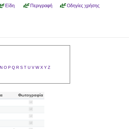
Είδη
Περιγραφή
Οδηγίες χρήσης
N
O
P
Q
R
S
T
U
V
W
X
Y
Z
ία
Φωτογραφία