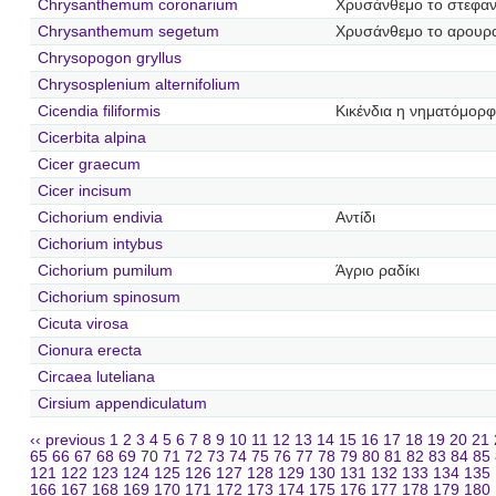
Chrysanthemum coronarium
Χρυσάνθεμο το στεφα
Chrysanthemum segetum
Χρυσάνθεμο το αρουρ
Chrysopogon gryllus
Chrysosplenium alternifolium
Cicendia filiformis
Κικένδια η νηματόμορ
Cicerbita alpina
Cicer graecum
Cicer incisum
Cichorium endivia
Αντίδι
Cichorium intybus
Cichorium pumilum
Άγριο ραδίκι
Cichorium spinosum
Cicuta virosa
Cionura erecta
Circaea luteliana
Cirsium appendiculatum
‹‹ previous
1
2
3
4
5
6
7
8
9
10
11
12
13
14
15
16
17
18
19
20
21
65
66
67
68
69
70
71
72
73
74
75
76
77
78
79
80
81
82
83
84
85
121
122
123
124
125
126
127
128
129
130
131
132
133
134
135
166
167
168
169
170
171
172
173
174
175
176
177
178
179
180