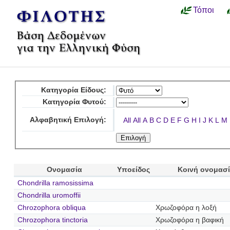
Τόποι
Κατηγορία Είδους:
Κατηγορία Φυτού:
Αλφαβητική Επιλογή:
All
All
A
B
C
D
E
F
G
H
I
J
K
L
M
Ονομασία
Υποείδος
Κοινή ονομασ
Chondrilla ramosissima
Chondrilla uromoffii
Chrozophora obliqua
Χρωζοφόρα η λοξή
Chrozophora tinctoria
Χρωζοφόρα η βαφική